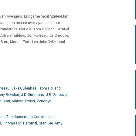
 van Avengers: Endgame moet Spider-Man
 aan gaan met nieuwe vijanden in een
eranderd is. Met o.a. Tom Holland, Samuel
 Cobie Smulders, Jon Favreau, JB Smoove,
 Starr, Marisa Tomei en Jake Gyllenhaal.
avreau
,
Jake Gyllenhaal
,
Tom Holland
,
ny Revolori
,
J.K. Simmons
,
J.B. Smoove
,
n Starr
,
Marisa Tomei
,
Zendaya
rad
,
Eric Hauserman Carroll
,
Louis
e
,
Thomas M. Hammel
,
Stan Lee
,
Amy