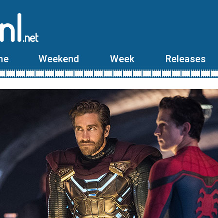
nl
.net
me
Weekend
Week
Releases