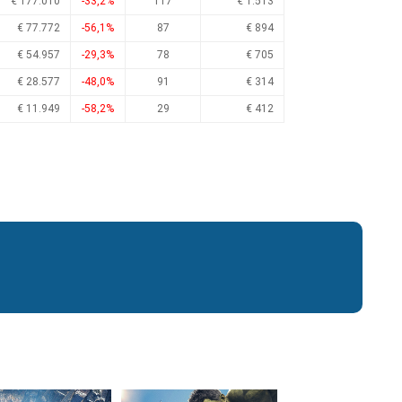
€ 177.010
-33,2%
117
€ 1.513
€ 77.772
-56,1%
87
€ 894
€ 54.957
-29,3%
78
€ 705
€ 28.577
-48,0%
91
€ 314
€ 11.949
-58,2%
29
€ 412