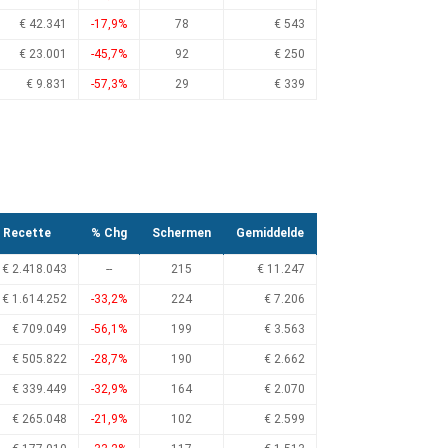
€ 42.341
-17,9%
78
€ 543
€ 23.001
-45,7%
92
€ 250
€ 9.831
-57,3%
29
€ 339
Recette
% Chg
Schermen
Gemiddelde
€ 2.418.043
--
215
€ 11.247
€ 1.614.252
-33,2%
224
€ 7.206
€ 709.049
-56,1%
199
€ 3.563
€ 505.822
-28,7%
190
€ 2.662
€ 339.449
-32,9%
164
€ 2.070
€ 265.048
-21,9%
102
€ 2.599