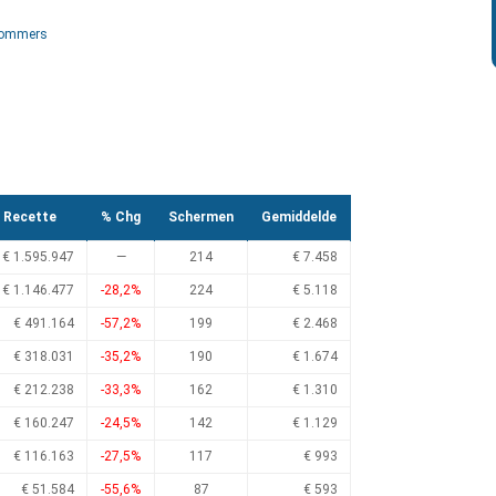
Sommers
Recette
% Chg
Schermen
Gemiddelde
€ 1.595.947
—
214
€ 7.458
€ 1.146.477
-28,2%
224
€ 5.118
€ 491.164
-57,2%
199
€ 2.468
€ 318.031
-35,2%
190
€ 1.674
€ 212.238
-33,3%
162
€ 1.310
€ 160.247
-24,5%
142
€ 1.129
€ 116.163
-27,5%
117
€ 993
€ 51.584
-55,6%
87
€ 593