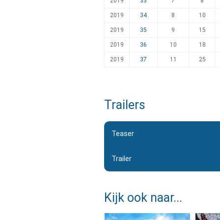
2019
33
7
8
2019
34
8
10
2019
35
9
15
2019
36
10
18
2019
37
11
25
Trailers
Teaser
Trailer
Kijk ook naar...