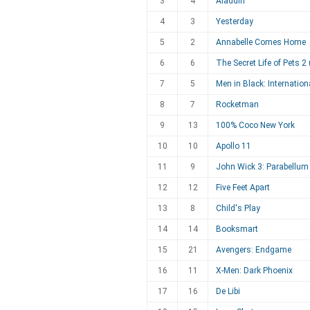
3
4
Aladdin
4
3
Yesterday
5
2
Annabelle Comes Home
6
6
The Secret Life of Pets 2
7
5
Men in Black: Internation
8
7
Rocketman
9
13
100% Coco New York
10
10
Apollo 11
11
9
John Wick 3: Parabellum
12
12
Five Feet Apart
13
8
Child's Play
14
14
Booksmart
15
21
Avengers: Endgame
16
11
X-Men: Dark Phoenix
17
16
De Libi