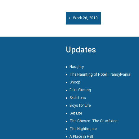
⇠ Week 26, 2019
Updates
Naughty
The Haunting of Hotel Transylvania
Snoop
Fake Skating
Skeletons
Boys for Life
Get Lite
The Chosen: The Crucifixion
The Nightingale
A Place in Hell