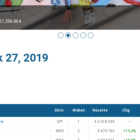
1.396.864
k 27, 2019
Distr.
Weken
Recette
Chg.
me
UPI
1
€ 2.418.043
—
WDS
2
€ 670.763
+13,4%