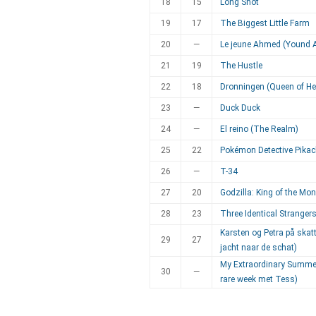
18
15
Long Shot
19
17
The Biggest Little Farm
20
—
Le jeune Ahmed (Yound
21
19
The Hustle
22
18
Dronningen (Queen of He
23
—
Duck Duck
24
—
El reino (The Realm)
25
22
Pokémon Detective Pika
26
—
T-34
27
20
Godzilla: King of the Mo
28
23
Three Identical Stranger
Karsten og Petra på ska
29
27
jacht naar de schat)
My Extraordinary Summer
30
—
rare week met Tess)