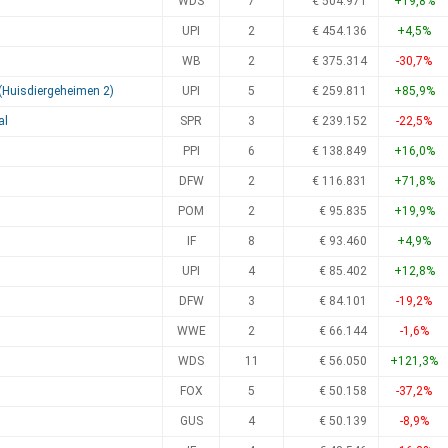
WDS
7
€ 504.971
+19,8%
UPI
2
€ 454.136
+4,5%
WB
2
€ 375.314
-30,7%
 (Huisdiergeheimen 2)
UPI
5
€ 259.811
+85,9%
al
SPR
3
€ 239.152
-22,5%
PPI
6
€ 138.849
+16,0%
DFW
2
€ 116.831
+71,8%
POM
2
€ 95.835
+19,9%
IF
8
€ 93.460
+4,9%
UPI
4
€ 85.402
+12,8%
DFW
3
€ 84.101
-19,2%
WWE
2
€ 66.144
-1,6%
WDS
11
€ 56.050
+121,3%
FOX
5
€ 50.158
-37,2%
GUS
4
€ 50.139
-8,9%