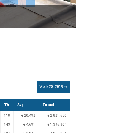
Week 28, 2019 ⇢
Th
Avg.
Totaal
118
€ 20.492
€ 2.821.636
143
€ 4.691
€ 1.396.864