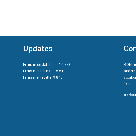
Updates
Con
Films in de database: 16.778
BONL is
Films met release: 15.519
andere 
Films met recette: 9.878
voorkom
fixen.
Redact