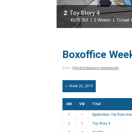
2
: Toy Story 4
€670.763 | 2 Weken | Totaal: €
Boxoffice Wee
Bron:
Filmdistributeurs Nederlands
⇠ Week 26, 2019
DW
VW
Titel
1
—
Spider-Man: Far from Ho
2
1
Toy Story 4