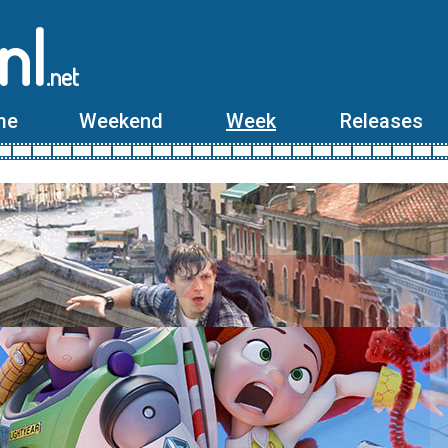
nl
.net
me
Weekend
Week
Releases