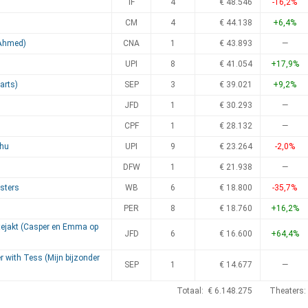
IF
4
€ 48.546
-16,2%
CM
4
€ 44.138
+6,4%
 Ahmed)
CNA
1
€ 43.893
—
UPI
8
€ 41.054
+17,9%
arts)
SEP
3
€ 39.021
+9,2%
JFD
1
€ 30.293
—
CPF
1
€ 28.132
—
chu
UPI
9
€ 23.264
-2,0%
DFW
1
€ 21.938
—
nsters
WB
6
€ 18.800
-35,7%
s
PER
8
€ 18.760
+16,2%
ttejakt (Casper en Emma op
JFD
6
€ 16.600
+64,4%
 with Tess (Mijn bijzonder
SEP
1
€ 14.677
—
Totaal: € 6.148.275
Theaters: