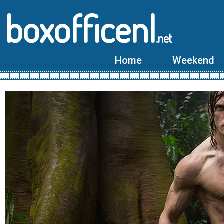
boxofficenl
.net
Home
Weekend