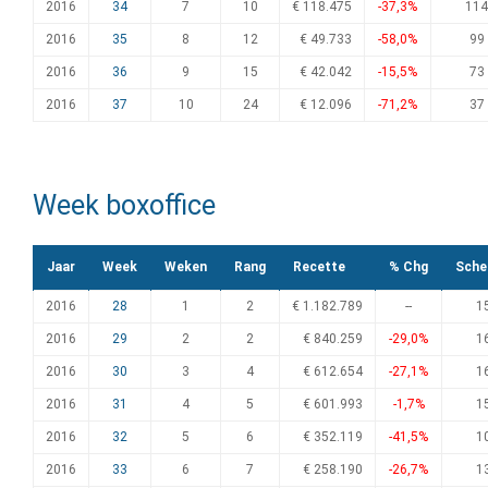
2016
34
7
10
€ 118.475
-37,3%
114
2016
35
8
12
€ 49.733
-58,0%
99
2016
36
9
15
€ 42.042
-15,5%
73
2016
37
10
24
€ 12.096
-71,2%
37
Week boxoffice
Jaar
Week
Weken
Rang
Recette
% Chg
Sche
2016
28
1
2
€ 1.182.789
--
1
2016
29
2
2
€ 840.259
-29,0%
1
2016
30
3
4
€ 612.654
-27,1%
1
2016
31
4
5
€ 601.993
-1,7%
1
2016
32
5
6
€ 352.119
-41,5%
1
2016
33
6
7
€ 258.190
-26,7%
1