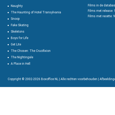
Films in de databa
Naughty
Films met release:
The Haunting of Hotel Transylvania
Films met recette: 
Snoop
Fake Skating
Skeletons
Boys for Life
Get Lite
The Chosen: The Crucifixion
The Nightingale
A Place in Hell
Copyright © 2002-2026 Boxoffice NL | Alle rechten voorbehouden | Afbeeldin