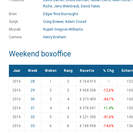
Productie:
David Barron
,
Bruce Berman
,
Susan Ekins
,
Alan Riche
,
Riche
,
Jerry Weintraub
,
David Yates
Bron:
Edgar Rice Burroughs
Script:
Craig Brewer
,
Adam Cozad
Muziek:
Rupert Gregson-Williams
Camera:
Henry Braham
Weekend boxoffice
Jaar
Week
Weken
Rang
Recette
% Chg
Scher
2016
28
1
2
€ 764.915
—
152
2016
29
2
2
€ 668.358
-12,6%
165
2016
30
3
4
€ 373.409
-44,1%
160
2016
31
4
4
€ 378.691
+1,4%
150
2016
32
5
6
€ 221.305
-41,6%
143
2016
33
6
8
€ 188.958
-14,6%
136