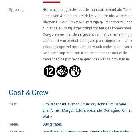
Synopsis:
Het is al jaren geleden dat de man ooit bekend als Tarz
jungle van Afrika achter zich liet voor een nieuw leven a
Clayton III, Lord Greystoke, met zijn geliefde vrouw, Jan
zijn zijde. Nu is hij uitgenodigd om terug te komen naar
Congo als een handelsafgezant van het parlement. Hij is
echter niet van bewust dat hij als pion fungeert binnen e
gevaarlijk spel vol hebzucht en wraak onder leiding van 
Belgische kapitein Leon Rom. Maar degene achter de
moorddadige plot hebben geen idee wat ze ontketenen.
Cast & Crew
Cast:
Jim Broadbent
,
Djimon Hounsou
,
John Hurt
,
Samuel L.
Ella Purnell
,
Margot Robbie
,
Alexander Skarsgård
,
Chris
Waltz
Regie:
David Yates