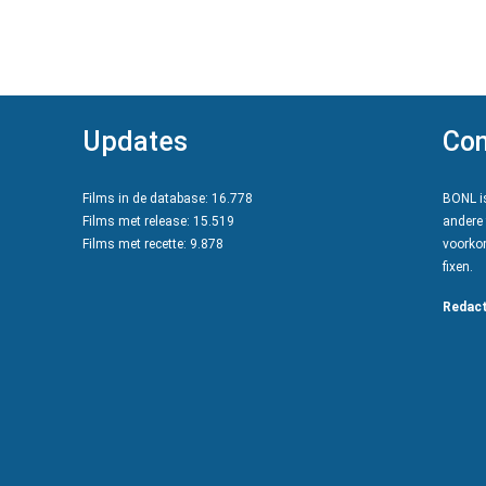
Updates
Con
Films in de database: 16.778
BONL is
Films met release: 15.519
andere 
Films met recette: 9.878
voorkom
fixen.
Redact