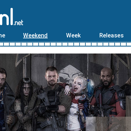
nl
.net
me
Weekend
Week
Releases