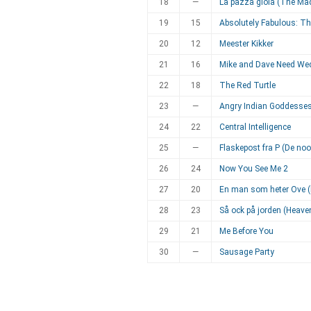
18
—
La pazza gioia (The Ma
19
15
Absolutely Fabulous: T
20
12
Meester Kikker
21
16
Mike and Dave Need We
22
18
The Red Turtle
23
—
Angry Indian Goddesse
24
22
Central Intelligence
25
—
Flaskepost fra P (De nood
26
24
Now You See Me 2
27
20
En man som heter Ove (
28
23
Så ock på jorden (Heave
29
21
Me Before You
30
—
Sausage Party