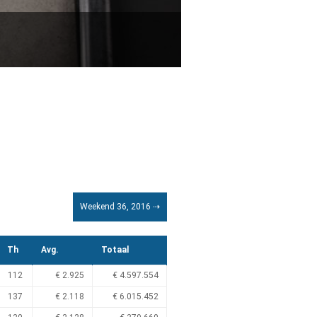
Weekend 36, 2016 ⇢
Th
Avg.
Totaal
112
€ 2.925
€ 4.597.554
137
€ 2.118
€ 6.015.452