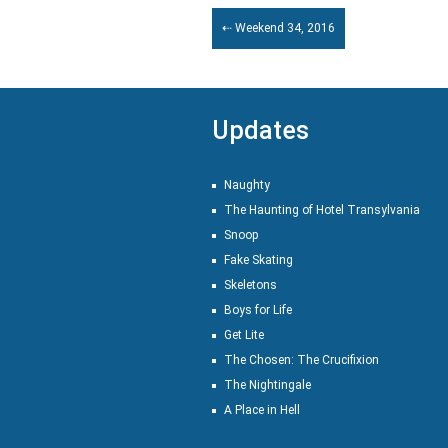
⇠ Weekend 34, 2016
Updates
Naughty
The Haunting of Hotel Transylvania
Snoop
Fake Skating
Skeletons
Boys for Life
Get Lite
The Chosen: The Crucifixion
The Nightingale
A Place in Hell