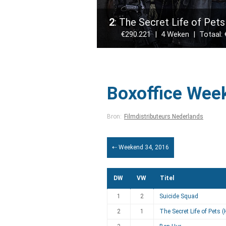
2
: The Secret Life of Pets
€290.221 | 4 Weken | Totaal: €
Boxoffice Wee
Bron:
Filmdistributeurs Nederlands
⇠ Weekend 34, 2016
DW
VW
Titel
1
2
Suicide Squad
2
1
The Secret Life of Pets 