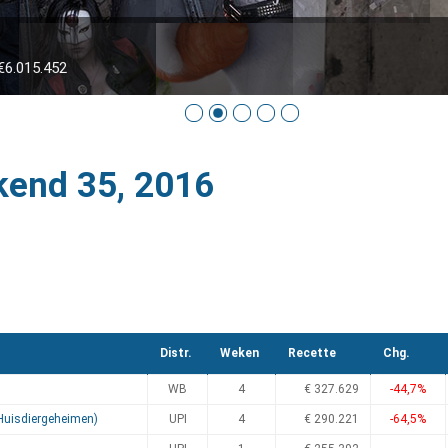
6.015.452
kend 35, 2016
Distr.
Weken
Recette
Chg.
WB
4
€ 327.629
-44,7%
(Huisdiergeheimen)
UPI
4
€ 290.221
-64,5%