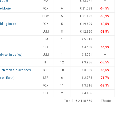
d Joy)
IMA
1
€ 23.774
—
he Movie
FOX
6
€ 21.538
-64,5%
DFW
5
€ 21.192
-68,9%
dding Dates
FOX
5
€ 19.699
-63,5%
LUM
8
€ 12.320
-58,5%
s
CM
1
€ 5.813
—
UPI
11
€ 4.580
-56,9%
kreet in de fles)
LUM
1
€ 4.061
—
IF
12
€ 3.986
-58,5%
Een man die Ove heet)
SEP
10
€ 3.839
-66,5%
n on Earth)
SEP
6
€ 2.773
-71,7%
FOX
11
€ 3.316
-69,3%
UPI
2
€ 4.155
—
Totaal: € 2.118.550
Theaters: