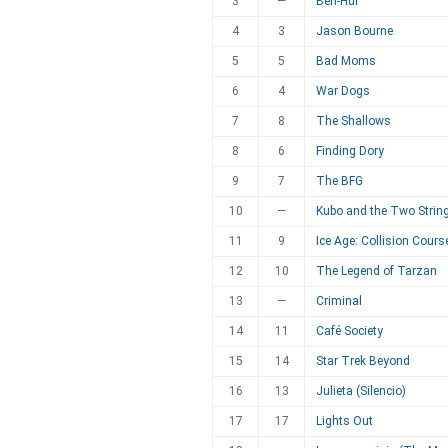
3
—
Ben-Hur
4
3
Jason Bourne
5
5
Bad Moms
6
4
War Dogs
7
8
The Shallows
8
6
Finding Dory
9
7
The BFG
10
—
Kubo and the Two Strin
11
9
Ice Age: Collision Cours
12
10
The Legend of Tarzan
13
—
Criminal
14
11
Café Society
15
14
Star Trek Beyond
16
13
Julieta (Silencio)
17
17
Lights Out