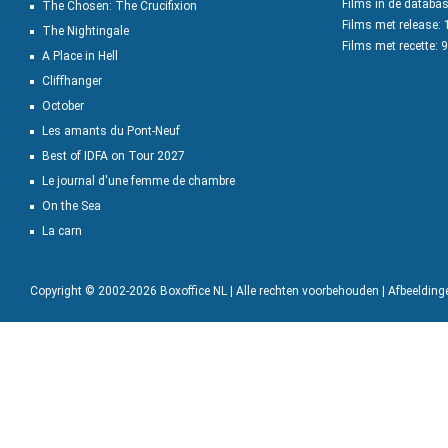
Films in de databa
The Chosen: The Crucifixion
Films met release:
The Nightingale
Films met recette: 
A Place in Hell
Cliffhanger
October
Les amants du Pont-Neuf
Best of IDFA on Tour 2027
Le journal d'une femme de chambre
On the Sea
La carn
Copyright © 2002-2026 Boxoffice NL | Alle rechten voorbehouden | Afbeeldin