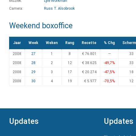
Muziek:
Lyle Workman
Camera:
Russ T. Alsobrook
Weekend boxoffice
Jaar
Week
Weken
Rang
Recette
% Chg
Scherm
2008
27
1
8
€ 76.801
—
33
2008
28
2
12
€ 38.625
-49,7%
33
2008
29
3
17
€ 20.274
-47,5%
18
2008
30
4
19
€ 5.977
-70,5%
12
Updates
Updates