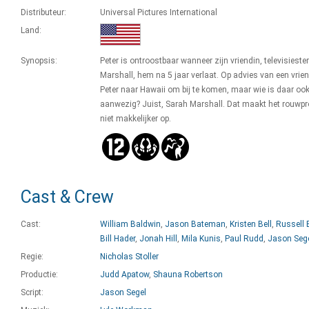
Distributeur:
Universal Pictures International
Land:
Synopsis:
Peter is ontroostbaar wanneer zijn vriendin, televisieste
Marshall, hem na 5 jaar verlaat. Op advies van een vrie
Peter naar Hawaii om bij te komen, maar wie is daar oo
aanwezig? Juist, Sarah Marshall. Dat maakt het rouwpr
niet makkelijker op.
Cast & Crew
Cast:
William Baldwin
,
Jason Bateman
,
Kristen Bell
,
Russell 
Bill Hader
,
Jonah Hill
,
Mila Kunis
,
Paul Rudd
,
Jason Seg
Regie:
Nicholas Stoller
Productie:
Judd Apatow
,
Shauna Robertson
Script:
Jason Segel