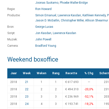
Joonas Suotamo
,
Phoebe Waller-Bridge
Regie:
Ron Howard
Productie:
Simon Emanuel
,
Lawrence Kasdan
,
Kathleen Kennedy
,
P
Jason D. McGatlin
,
Christopher Miller
,
Allison Shearmur
Bron:
George Lucas
Script:
Jon Kasdan
,
Lawrence Kasdan
Muziek:
John Powell
Camera:
Bradford Young
Weekend boxoffice
Jaar
Week
Weken
Rang
Recette
% Chg
Scher
2018
21
1
1
€ 617.693
—
231
2018
22
2
2
€ 494.310
-20,0%
231
2018
23
3
3
€ 236.969
-52,1%
203
2018
24
4
3
€ 193.741
-18,2%
195