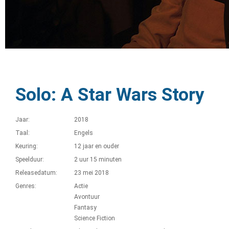
Solo: A Star Wars Story
Jaar:
2018
Taal:
Engels
Keuring:
12 jaar en ouder
Speelduur:
2 uur 15 minuten
Releasedatum:
23 mei 2018
Genres:
Actie
Avontuur
Fantasy
Science Fiction