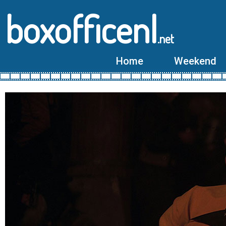
boxofficenl
.net
Home
Weekend