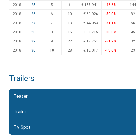
2018
25
5
6
€ 155.941
-36,6%
144
2018
26
6
10
€ 63.926
-59,0%
82
2018
27
7
13
€ 44.053
-31,1%
66
2018
28
8
15
€ 30.715
-30,3%
45
2018
29
9
22
€ 14.761
-51,9%
32
2018
30
10
28
€ 12.017
-18,6%
23
Trailers
Teaser
Trailer
TV Spot