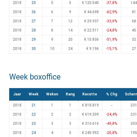
2018
25
5
5
€ 120.540
-37,8%
144
2018
26
6
9
€ 44.698
-62,9%
81
2018
27
7
12
€ 29.937
-33,0%
68
2018
28
8
14
€ 22.511
-24,8%
45
2018
29
9
20
€ 10.836
-51,9%
32
2018
30
10
24
€ 9.196
-15,1%
27
Week boxoffice
Jaar
Week
Weken
Rang
Recette
% Chg
Scher
2018
21
1
1
€ 818.819
--
231
2018
22
2
2
€ 619.209
-24,4%
231
2018
23
3
3
€ 310.616
-49,8%
203
2018
24
4
5
€ 245.992
-20,8%
195