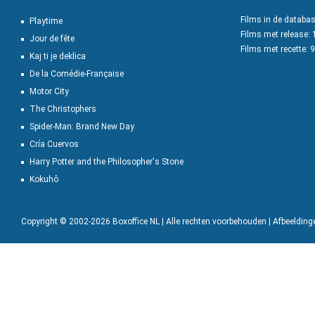
Films in de databa
Playtime
Films met release:
Jour de fête
Films met recette: 
Kaj ti je deklica
De la Comédie-Française
Motor City
The Christophers
Spider-Man: Brand New Day
Cría Cuervos
Harry Potter and the Philosopher's Stone
Kokuhô
Copyright © 2002-2026 Boxoffice NL | Alle rechten voorbehouden | Afbeeldin