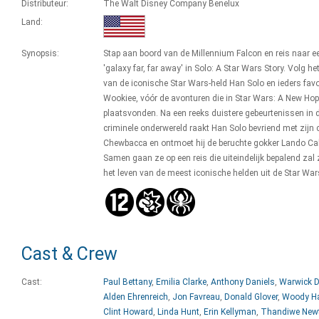
Distributeur:
The Walt Disney Company Benelux
Land:
Synopsis:
Stap aan boord van de Millennium Falcon en reis naar e
'galaxy far, far away' in Solo: A Star Wars Story. Volg he
van de iconische Star Wars-held Han Solo en ieders favo
Wookiee, vóór de avonturen die in Star Wars: A New Ho
plaatsvonden. Na een reeks duistere gebeurtenissen in 
criminele onderwereld raakt Han Solo bevriend met zijn c
Chewbacca en ontmoet hij de beruchte gokker Lando Cal
Samen gaan ze op een reis die uiteindelijk bepalend zal 
het leven van de meest iconische helden uit de Star War
Cast & Crew
Cast:
Paul Bettany
,
Emilia Clarke
,
Anthony Daniels
,
Warwick D
Alden Ehrenreich
,
Jon Favreau
,
Donald Glover
,
Woody Ha
Clint Howard
,
Linda Hunt
,
Erin Kellyman
,
Thandiwe New