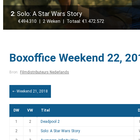
2
: Solo: A Star Wars Story
€494.310 | 2 Weken | Totaal: €1.472.572
Boxoffice Weekend 22, 20
Bron:
Filmdistributeurs Nederlands
⇠ Weekend 21, 2018
DW
VW
Titel
D
1
2
Deadpool 2
2
1
Solo: A Star Wars Story