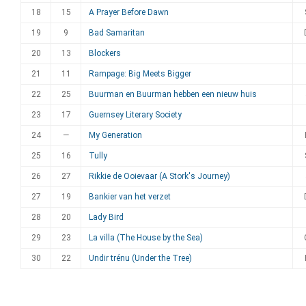
18
15
A Prayer Before Dawn
19
9
Bad Samaritan
20
13
Blockers
21
11
Rampage: Big Meets Bigger
22
25
Buurman en Buurman hebben een nieuw huis
23
17
Guernsey Literary Society
24
—
My Generation
25
16
Tully
26
27
Rikkie de Ooievaar (A Stork's Journey)
27
19
Bankier van het verzet
28
20
Lady Bird
29
23
La villa (The House by the Sea)
30
22
Undir trénu (Under the Tree)