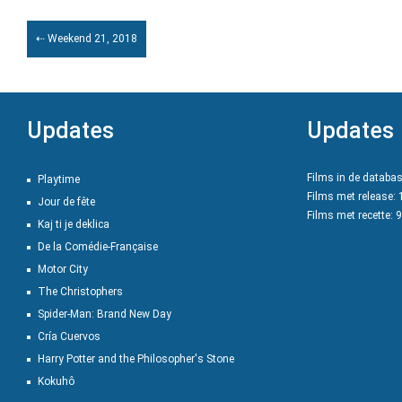
⇠ Weekend 21, 2018
Updates
Updates
Films in de databa
Playtime
Films met release:
Jour de fête
Films met recette: 
Kaj ti je deklica
De la Comédie-Française
Motor City
The Christophers
Spider-Man: Brand New Day
Cría Cuervos
Harry Potter and the Philosopher's Stone
Kokuhô