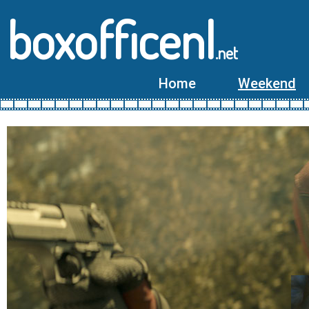
boxofficenl
.net
Home
Weekend