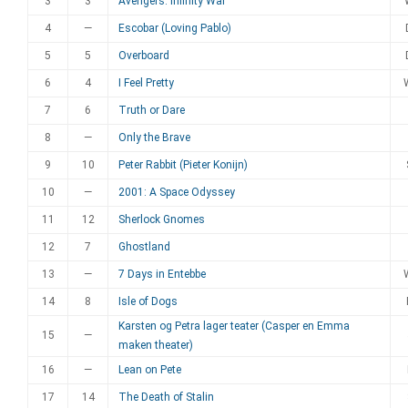
3
3
Avengers: Infinity War
4
—
Escobar (Loving Pablo)
5
5
Overboard
6
4
I Feel Pretty
7
6
Truth or Dare
8
—
Only the Brave
9
10
Peter Rabbit (Pieter Konijn)
10
—
2001: A Space Odyssey
11
12
Sherlock Gnomes
12
7
Ghostland
13
—
7 Days in Entebbe
14
8
Isle of Dogs
Karsten og Petra lager teater (Casper en Emma
15
—
maken theater)
16
—
Lean on Pete
17
14
The Death of Stalin