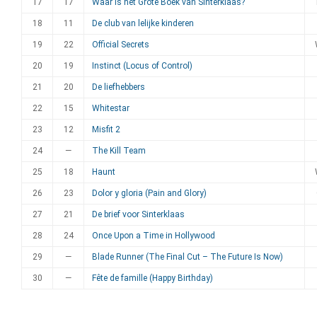
17
17
Waar is het Grote Boek van Sinterklaas?
18
11
De club van lelijke kinderen
19
22
Official Secrets
20
19
Instinct (Locus of Control)
21
20
De liefhebbers
22
15
Whitestar
23
12
Misfit 2
24
—
The Kill Team
25
18
Haunt
26
23
Dolor y gloria (Pain and Glory)
27
21
De brief voor Sinterklaas
28
24
Once Upon a Time in Hollywood
29
—
Blade Runner (The Final Cut – The Future Is Now)
30
—
Fête de famille (Happy Birthday)