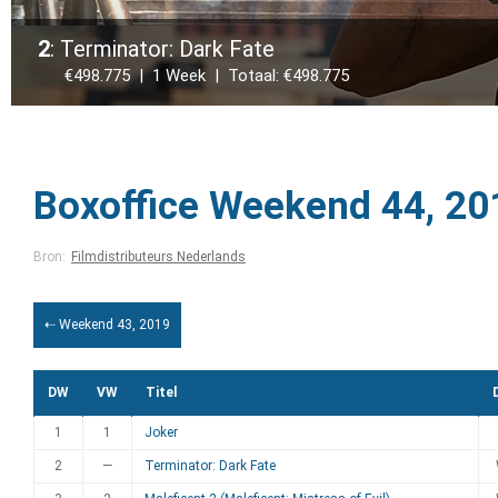
2
: Terminator: Dark Fate
€498.775 | 1 Week | Totaal: €498.775
Boxoffice Weekend 44, 20
Bron:
Filmdistributeurs Nederlands
⇠ Weekend 43, 2019
DW
VW
Titel
1
1
Joker
2
—
Terminator: Dark Fate