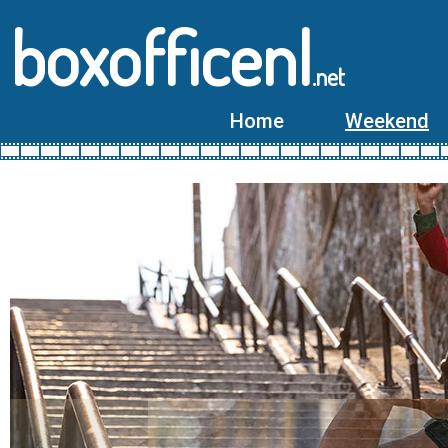
boxofficenl
.net
Home
Weekend