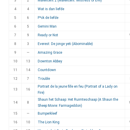
3
2
Maleficent 2 (Maleficent: Mistress of Evil)
4
4
Wat is dan liefde
5
6
F*ck de liefde
6
5
Gemini Man
7
9
Ready or Not
8
3
Everest: De jonge yeti (Abominable)
9
—
Amazing Grace
10
13
Downton Abbey
11
14
Countdown
12
7
Trouble
Portrait de la jeune fille en feu (Portrait of a Lady on
13
16
Fire)
Shaun het Schaap: Het Ruimteschaap (A Shaun the
14
8
Sheep Movie: Farmageddon)
15
—
Bumperkleef
16
10
The Lion King