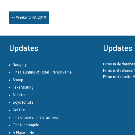
⇠ Weekend 43, 2019
Updates
Updates
Films in de databa
Naughty
Films met release:
The Haunting of Hotel Transylvania
Films met recette: 
Snoop
Fake Skating
Skeletons
Boys for Life
Get Lite
The Chosen: The Crucifixion
The Nightingale
A Place in Hell