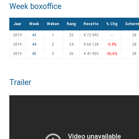
Week boxoffice
Jaar
Week
Weken
Rang
Recette
% Chg
Scherm
2019
43
1
22
€ 72.992
--
28
2019
44
2
24
€ 66.128
-9,4%
28
2019
45
3
26
€ 41.903
-36,6%
28
Trailer