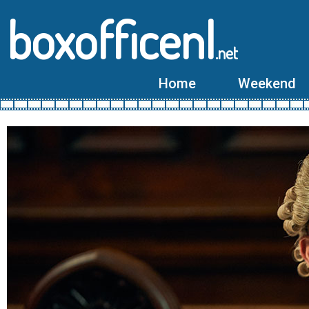
boxofficenl
.net
Home
Weekend