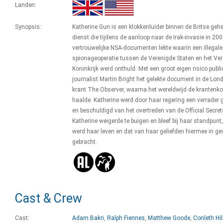
Landen:
Synopsis:
Katherine Gun is een klokkenluider binnen de Britse geh
dienst die tijdens de aanloop naar de Irak-invasie in 20
vertrouwelijke NSA-documenten lekte waarin een illegale
spionageoperatie tussen de Verenigde Staten en het Ve
Koninkrijk werd onthuld. Met een groot eigen risico publ
journalist Martin Bright het gelekte document in de Lon
krant The Observer, waarna het wereldwijd de krantenk
haalde. Katherine werd door haar regering een verrade
en beschuldigd van het overtreden van de Official Secret
Katherine weigerde te buigen en bleef bij haar standpunt,
werd haar leven en dat van haar geliefden hiermee in ge
gebracht.
Cast & Crew
Cast:
Adam Bakri
,
Ralph Fiennes
,
Matthew Goode
,
Conleth Hil