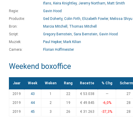
Ifans
,
Keira Knightley
,
Jeremy Northam
,
Matt Smith
Regie:
Gavin Hood
Productie:
Ged Doherty
,
Colin Firth
,
Elizabeth Fowler
,
Melissa Shiyu
Bron:
Marcia Mitchell
,
Thomas Mitchell
Script:
Gregory Bernstein
,
Sara Bernstein
,
Gavin Hood
Muziek:
Paul Hepker
,
Mark Kilian
Camera:
Florian Hoffmeister
Weekend boxoffice
Jaar
Week
Weken
Rang
Recette
% Chg
Scherm
2019
43
1
22
€ 53.038
—
27
2019
44
2
19
€ 49.845
-6,0%
28
2019
45
3
26
€ 31.263
-37,3%
28