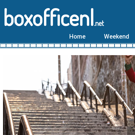
boxofficenl
.net
Home
Weekend