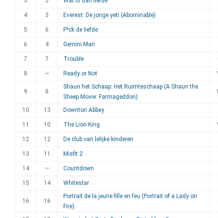
3
5
Wat is dan liefde
4
3
Everest: De jonge yeti (Abominable)
5
6
F*ck de liefde
6
4
Gemini Man
7
7
Trouble
8
—
Ready or Not
Shaun het Schaap: Het Ruimteschaap (A Shaun the
9
8
Sheep Movie: Farmageddon)
10
13
Downton Abbey
11
10
The Lion King
12
12
De club van lelijke kinderen
13
11
Misfit 2
14
—
Countdown
15
14
Whitestar
Portrait de la jeune fille en feu (Portrait of a Lady on
16
16
Fire)