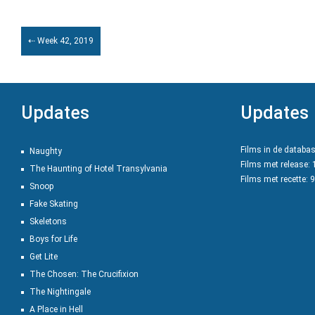
⇠ Week 42, 2019
Updates
Updates
Films in de databa
Naughty
Films met release:
The Haunting of Hotel Transylvania
Films met recette: 
Snoop
Fake Skating
Skeletons
Boys for Life
Get Lite
The Chosen: The Crucifixion
The Nightingale
A Place in Hell