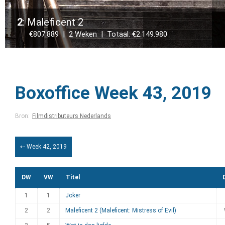
2
: Maleficent 2
€807.889 | 2 Weken | Totaal: €2.149.980
Boxoffice Week 43, 2019
Bron:
Filmdistributeurs Nederlands
⇠ Week 42, 2019
DW
VW
Titel
1
1
Joker
2
2
Maleficent 2 (Maleficent: Mistress of Evil)