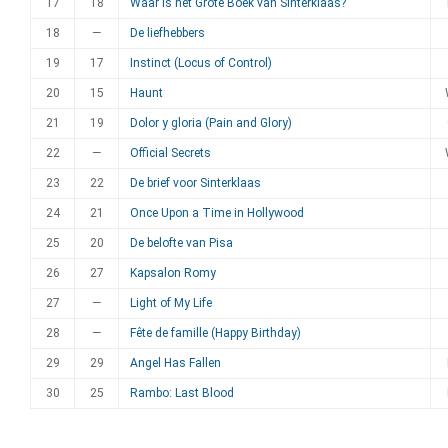
17
18
Waar is het Grote Boek van Sinterklaas?
18
—
De liefhebbers
19
17
Instinct (Locus of Control)
20
15
Haunt
21
19
Dolor y gloria (Pain and Glory)
22
—
Official Secrets
23
22
De brief voor Sinterklaas
24
21
Once Upon a Time in Hollywood
25
20
De belofte van Pisa
26
27
Kapsalon Romy
27
—
Light of My Life
28
—
Fête de famille (Happy Birthday)
29
29
Angel Has Fallen
30
25
Rambo: Last Blood