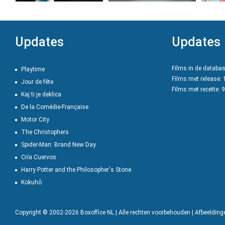
Updates
Updates
Films in de databa
Playtime
Films met release:
Jour de fête
Films met recette: 
Kaj ti je deklica
De la Comédie-Française
Motor City
The Christophers
Spider-Man: Brand New Day
Cría Cuervos
Harry Potter and the Philosopher's Stone
Kokuhô
Copyright © 2002-2026 Boxoffice NL | Alle rechten voorbehouden | Afbeeldin