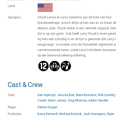
Land:
Synopsis:
Chuck Levine en Larry Valentine zijn de trots van hun
brandweerkorps: je kunt altijd op hen aan en ze staan al
elkaars zijde. Chuck echter is een verstokt vrijgezel, terwi
dol is op zijn gezin. Ooit heeft Larry Chuck's leven gere
hij hem wat schuldig is en de tijd is gekomen dat Larry i
terugvraagt: ze moeten zich als formaliteit registreren a
samenwonende heren, zodat Larry's kinderen aanspra
op een levensverzekering-uitkering.
Cast & Crew
Cast:
Dan Aykroyd
,
Jessica Biel
,
Steve Buscemi
,
Rob Corddry
Covert
,
Kevin James
,
Ving Rhames
,
Adam Sandler
Regie:
Dennis Dugan
Productie:
Barry Bernardi
,
Michael Bostick
,
Jack Giarraputo
,
Ryan