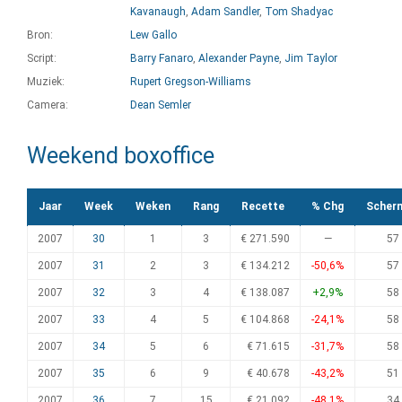
Kavanaugh
,
Adam Sandler
,
Tom Shadyac
Bron:
Lew Gallo
Script:
Barry Fanaro
,
Alexander Payne
,
Jim Taylor
Muziek:
Rupert Gregson-Williams
Camera:
Dean Semler
Weekend boxoffice
Jaar
Week
Weken
Rang
Recette
% Chg
Scher
2007
30
1
3
€ 271.590
—
57
2007
31
2
3
€ 134.212
-50,6%
57
2007
32
3
4
€ 138.087
+2,9%
58
2007
33
4
5
€ 104.868
-24,1%
58
2007
34
5
6
€ 71.615
-31,7%
58
2007
35
6
9
€ 40.678
-43,2%
51
2007
36
7
15
€ 21.092
-48,1%
34