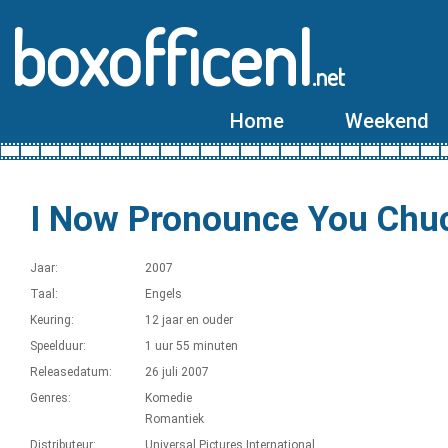
boxofficenl
.net
Home
Weekend
I Now Pronounce You Chuc
Jaar:
2007
Taal:
Engels
Keuring:
12 jaar en ouder
Speelduur:
1 uur 55 minuten
Releasedatum:
26 juli 2007
Genres:
Komedie
Romantiek
Distributeur:
Universal Pictures International