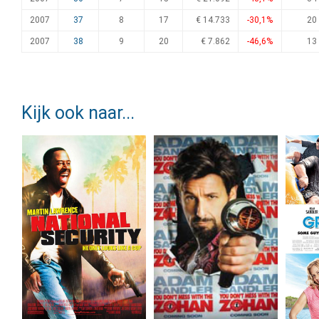
2007
37
8
17
€ 14.733
-30,1%
20
2007
38
9
20
€ 7.862
-46,6%
13
Kijk ook naar...