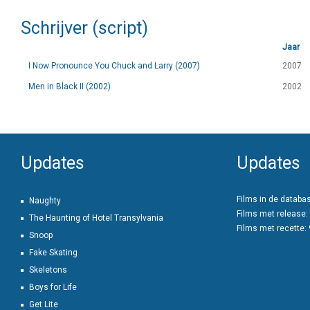
Schrijver (script)
Jaar
I Now Pronounce You Chuck and Larry (2007)
2007
Men in Black II (2002)
2002
Updates
Updates
Films in de databa
Naughty
Films met release:
The Haunting of Hotel Transylvania
Films met recette:
Snoop
Fake Skating
Skeletons
Boys for Life
Get Lite