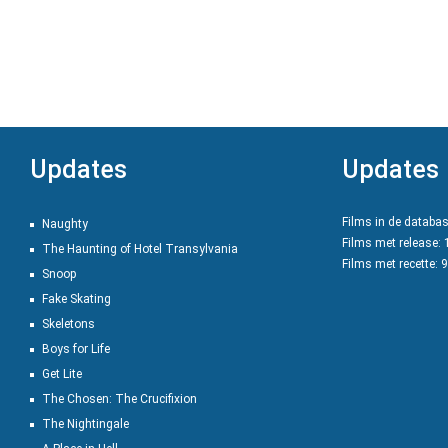
Updates
Updates
Films in de databa
Naughty
Films met release:
The Haunting of Hotel Transylvania
Films met recette: 
Snoop
Fake Skating
Skeletons
Boys for Life
Get Lite
The Chosen: The Crucifixion
The Nightingale