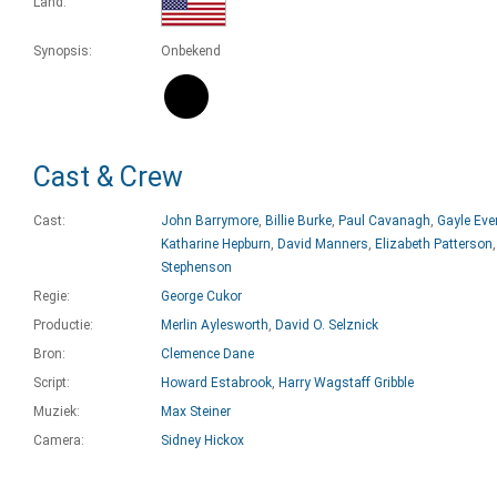
Land:
Synopsis:
Onbekend
Cast & Crew
Cast:
John Barrymore
,
Billie Burke
,
Paul Cavanagh
,
Gayle Eve
Katharine Hepburn
,
David Manners
,
Elizabeth Patterson
Stephenson
Regie:
George Cukor
Productie:
Merlin Aylesworth
,
David O. Selznick
Bron:
Clemence Dane
Script:
Howard Estabrook
,
Harry Wagstaff Gribble
Muziek:
Max Steiner
Camera:
Sidney Hickox