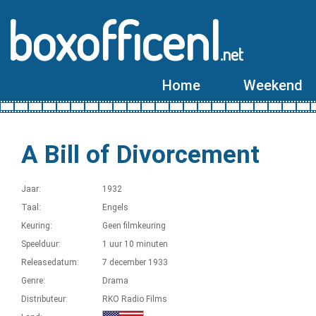
boxofficenl
.net
Home
Weekend
A Bill of Divorcement
Jaar:
1932
Taal:
Engels
Keuring:
Geen filmkeuring
Speelduur:
1 uur 10 minuten
Releasedatum:
7 december 1933
Genre:
Drama
Distributeur:
RKO Radio Films