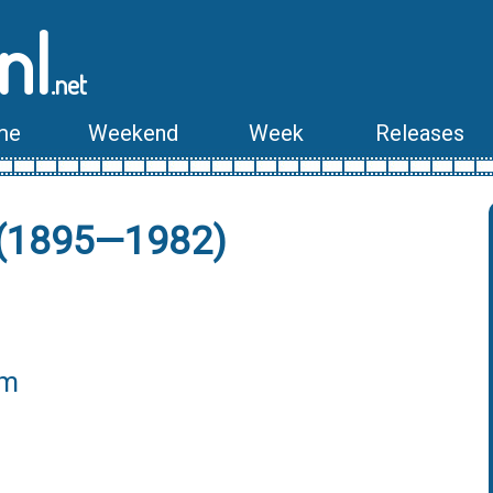
nl
.net
me
Weekend
Week
Releases
 (1895—1982)
lm