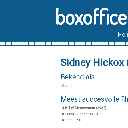
boxoffice
Ho
Sidney Hickox
Bekend als
Camera
Meest succesvolle fi
A Bill of Divorcement (1932)
Release: 7 december 1933
Recette: € 0