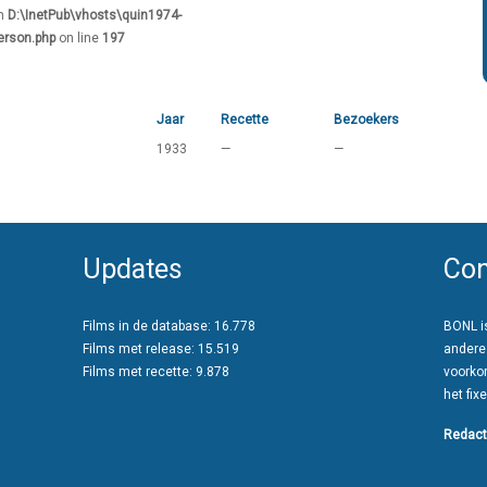
in
D:\InetPub\vhosts\quin1974-
erson.php
on line
197
Jaar
Recette
Bezoekers
1933
—
—
Updates
Con
Films in de database: 16.778
BONL is
Films met release: 15.519
andere
Films met recette: 9.878
voorko
het fixe
Redact