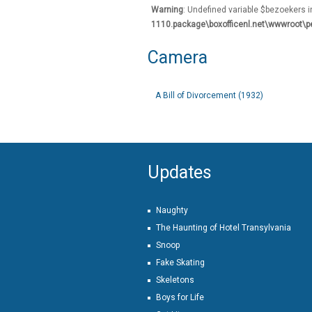
Warning
: Undefined variable $bezoekers 
1110.package\boxofficenl.net\wwwroot\p
Camera
A Bill of Divorcement (1932)
Updates
Naughty
The Haunting of Hotel Transylvania
Snoop
Fake Skating
Skeletons
Boys for Life