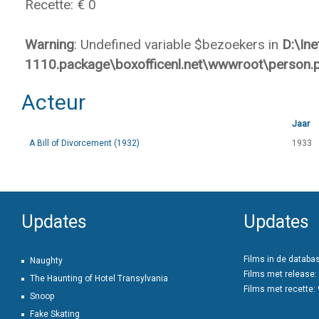
Recette: € 0
Warning
: Undefined variable $bezoekers in
D:\In
1110.package\boxofficenl.net\wwwroot\person.
Acteur
Jaar
A Bill of Divorcement (1932)
1933
Updates
Updates
Films in de databa
Naughty
Films met release:
The Haunting of Hotel Transylvania
Films met recette:
Snoop
Fake Skating