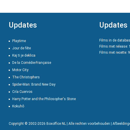
Updates
Updates
Films in de databa
Playtime
Films met release:
Jour de fête
Films met recette: 
Kaj ti je deklica
De la Comédie-Française
Motor City
The Christophers
Spider-Man: Brand New Day
Cría Cuervos
Harry Potter and the Philosopher's Stone
Kokuhô
Copyright © 2002-2026 Boxoffice NL | Alle rechten voorbehouden | Afbeeldin