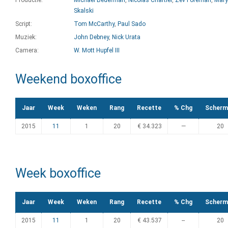
Productie:
Michael Bederman
,
Nicolas Chartier
,
Zev Foreman
,
Mary
Skalski
Script:
Tom McCarthy
,
Paul Sado
Muziek:
John Debney
,
Nick Urata
Camera:
W. Mott Hupfel III
Weekend boxoffice
Jaar
Week
Weken
Rang
Recette
% Chg
Scherm
2015
11
1
20
€ 34.323
—
20
Week boxoffice
Jaar
Week
Weken
Rang
Recette
% Chg
Scherm
2015
11
1
20
€ 43.537
--
20