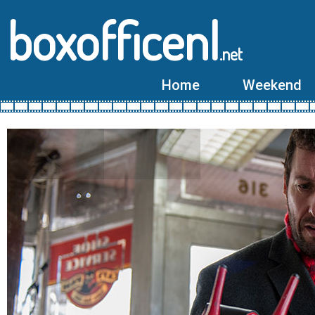
boxofficenl
.net
Home
Weekend