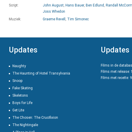
Script:
John August
,
Hans Bauer
,
Ben Edlund
,
Randall McCorm
Joss Whedon
Muziek:
Graeme Revell
,
Tim Simonec
Updates
Updates
Films in de databa
Naughty
Films met release:
The Haunting of Hotel Transylvania
Films met recette: 
Snoop
Fake Skating
Skeletons
Boys for Life
Get Lite
The Chosen: The Crucifixion
The Nightingale