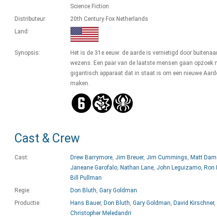
Science Fiction
Distributeur:
20th Century Fox Netherlands
Land:
Synopsis:
Het is de 31e eeuw: de aarde is vernietigd door buitena
wezens. Een paar van de laatste mensen gaan opzoek 
gigantisch apparaat dat in staat is om een nieuwe Aard
maken.
Cast & Crew
Cast:
Drew Barrymore
,
Jim Breuer
,
Jim Cummings
,
Matt Dam
Janeane Garofalo
,
Nathan Lane
,
John Leguizamo
,
Ron 
Bill Pullman
Regie:
Don Bluth
,
Gary Goldman
Productie:
Hans Bauer
,
Don Bluth
,
Gary Goldman
,
David Kirschner
,
Christopher Meledandri