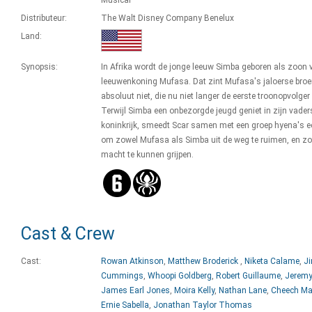
Musical
Distributeur:
The Walt Disney Company Benelux
Land:
Synopsis:
In Afrika wordt de jonge leeuw Simba geboren als zoon 
leeuwenkoning Mufasa. Dat zint Mufasa's jaloerse broe
absoluut niet, die nu niet langer de eerste troonopvolger 
Terwijl Simba een onbezorgde jeugd geniet in zijn vader
koninkrijk, smeedt Scar samen met een groep hyena's e
om zowel Mufasa als Simba uit de weg te ruimen, en zo 
macht te kunnen grijpen.
Cast & Crew
Cast:
Rowan Atkinson
,
Matthew Broderick
,
Niketa Calame
,
J
Cummings
,
Whoopi Goldberg
,
Robert Guillaume
,
Jeremy
James Earl Jones
,
Moira Kelly
,
Nathan Lane
,
Cheech Ma
Ernie Sabella
,
Jonathan Taylor Thomas