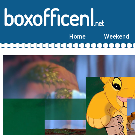
boxofficenl
.net
Home
Weekend