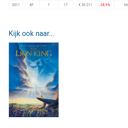
2011
47
7
17
€ 30.211
-28,9%
66
Kijk ook naar...