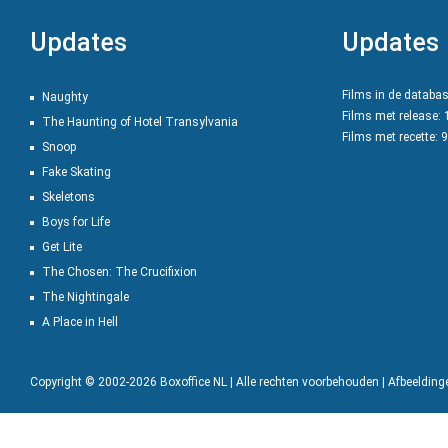
Updates
Updates
Films in de databa
Naughty
Films met release:
The Haunting of Hotel Transylvania
Films met recette: 
Snoop
Fake Skating
Skeletons
Boys for Life
Get Lite
The Chosen: The Crucifixion
The Nightingale
A Place in Hell
Copyright © 2002-2026 Boxoffice NL | Alle rechten voorbehouden | Afbeeldin