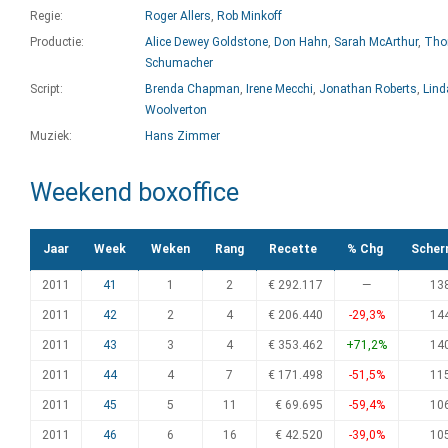
Regie:
Roger Allers
,
Rob Minkoff
Productie:
Alice Dewey Goldstone
,
Don Hahn
,
Sarah McArthur
,
Tho
Schumacher
Script:
Brenda Chapman
,
Irene Mecchi
,
Jonathan Roberts
,
Lind
Woolverton
Muziek:
Hans Zimmer
Weekend boxoffice
Jaar
Week
Weken
Rang
Recette
% Chg
Scher
2011
41
1
2
€ 292.117
—
13
2011
42
2
4
€ 206.440
-29,3%
14
2011
43
3
4
€ 353.462
+71,2%
14
2011
44
4
7
€ 171.498
-51,5%
11
2011
45
5
11
€ 69.695
-59,4%
10
2011
46
6
16
€ 42.520
-39,0%
10