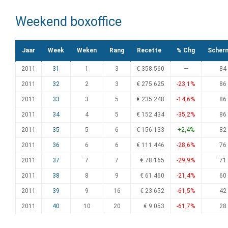
Weekend boxoffice
Jaar
Week
Weken
Rang
Recette
% Chg
Scher
2011
31
1
3
€ 358.560
—
84
2011
32
2
3
€ 275.625
-23,1%
86
2011
33
3
5
€ 235.248
-14,6%
86
2011
34
4
5
€ 152.434
-35,2%
86
2011
35
5
6
€ 156.133
+2,4%
82
2011
36
6
6
€ 111.446
-28,6%
76
2011
37
7
7
€ 78.165
-29,9%
71
2011
38
8
9
€ 61.460
-21,4%
60
2011
39
9
16
€ 23.652
-61,5%
42
2011
40
10
20
€ 9.053
-61,7%
28