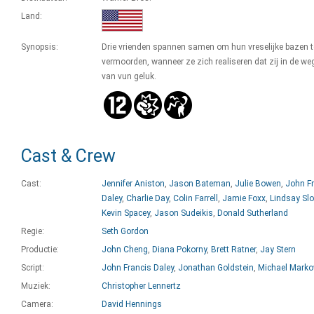
Land:
Synopsis:
Drie vrienden spannen samen om hun vreselijke bazen t
vermoorden, wanneer ze zich realiseren dat zij in de we
van vun geluk.
Cast & Crew
Cast:
Jennifer Aniston
,
Jason Bateman
,
Julie Bowen
,
John F
Daley
,
Charlie Day
,
Colin Farrell
,
Jamie Foxx
,
Lindsay Sl
Kevin Spacey
,
Jason Sudeikis
,
Donald Sutherland
Regie:
Seth Gordon
Productie:
John Cheng
,
Diana Pokorny
,
Brett Ratner
,
Jay Stern
Script:
John Francis Daley
,
Jonathan Goldstein
,
Michael Marko
Muziek:
Christopher Lennertz
Camera:
David Hennings