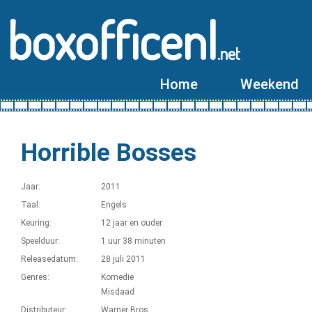
boxofficenl
.net
Home
Weekend
Horrible Bosses
Jaar:
2011
Taal:
Engels
Keuring:
12 jaar en ouder
Speelduur:
1 uur 38 minuten
Releasedatum:
28 juli 2011
Genres:
Komedie
Misdaad
Distributeur:
Warner Bros.