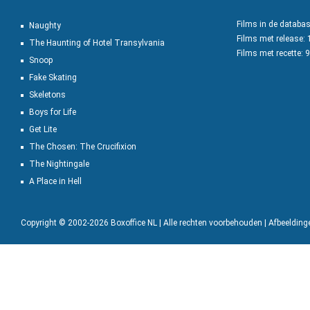
Films in de databa
Naughty
Films met release:
The Haunting of Hotel Transylvania
Films met recette: 
Snoop
Fake Skating
Skeletons
Boys for Life
Get Lite
The Chosen: The Crucifixion
The Nightingale
A Place in Hell
Copyright © 2002-2026 Boxoffice NL | Alle rechten voorbehouden | Afbeeldin