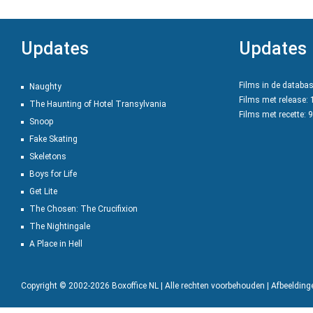
Updates
Updates
Films in de databa
Naughty
Films met release:
The Haunting of Hotel Transylvania
Films met recette: 
Snoop
Fake Skating
Skeletons
Boys for Life
Get Lite
The Chosen: The Crucifixion
The Nightingale
A Place in Hell
Copyright © 2002-2026 Boxoffice NL | Alle rechten voorbehouden | Afbeeldin