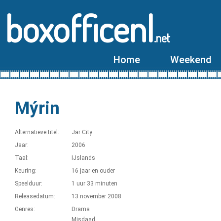
boxofficenl
.net
Home
Weekend
Mýrin
Alternatieve titel:
Jar City
Jaar:
2006
Taal:
IJslands
Keuring:
16 jaar en ouder
Speelduur:
1 uur 33 minuten
Releasedatum:
13 november 2008
Genres:
Drama
Misdaad