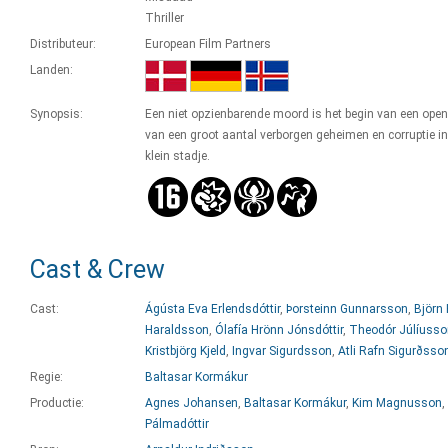
Thriller
Distributeur:
European Film Partners
Landen:
Synopsis:
Een niet opzienbarende moord is het begin van een ope
van een groot aantal verborgen geheimen en corruptie in
klein stadje.
Cast & Crew
Cast:
Ágústa Eva Erlendsdóttir
,
Þorsteinn Gunnarsson
,
Björn 
Haraldsson
,
Ólafía Hrönn Jónsdóttir
,
Theodór Júlíusso
Kristbjörg Kjeld
,
Ingvar Sigurdsson
,
Atli Rafn Sigurðsso
Regie:
Baltasar Kormákur
Productie:
Agnes Johansen
,
Baltasar Kormákur
,
Kim Magnusson
,
Pálmadóttir