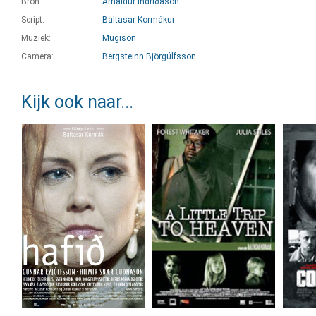
Bron:
Arnaldur Indriðason
Script:
Baltasar Kormákur
Muziek:
Mugison
Camera:
Bergsteinn Björgúlfsson
Kijk ook naar...