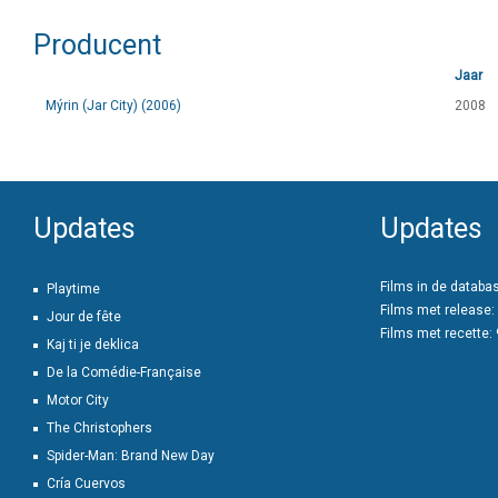
Producent
Jaar
Mýrin (Jar City) (2006)
2008
Updates
Updates
Films in de databa
Playtime
Films met release:
Jour de fête
Films met recette:
Kaj ti je deklica
De la Comédie-Française
Motor City
The Christophers
Spider-Man: Brand New Day
Cría Cuervos