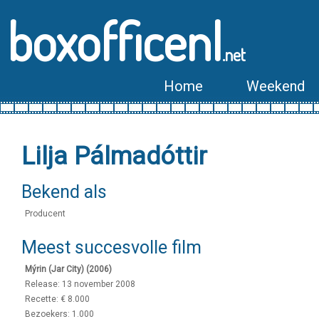
boxofficenl
.net
Home
Weekend
Lilja Pálmadóttir
Bekend als
Producent
Meest succesvolle film
Mýrin (Jar City) (2006)
Release: 13 november 2008
Recette: € 8.000
Bezoekers: 1.000