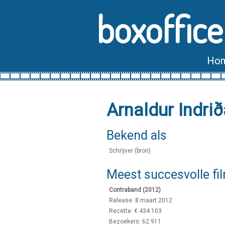
boxoffice
Ho
Arnaldur Indri
Bekend als
Schrijver (bron)
Meest succesvolle fi
Contraband (2012)
Release: 8 maart 2012
Recette: € 434.103
Bezoekers: 62.911