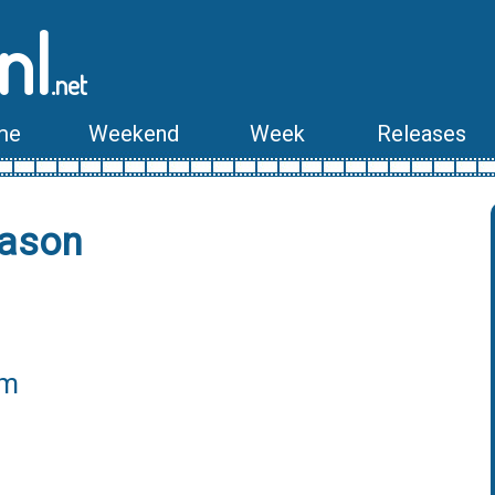
nl
.net
me
Weekend
Week
Releases
ðason
lm