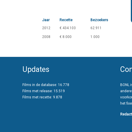
Jaar
Recette
Bezoekers
2012
€ 434.103
62.911
2008
€ 8.000
1.000
Updates
Con
Films in de database: 16.778
BONL is
Films met release: 15.519
andere
Films met recette: 9.878
voorko
het fixe
Redact