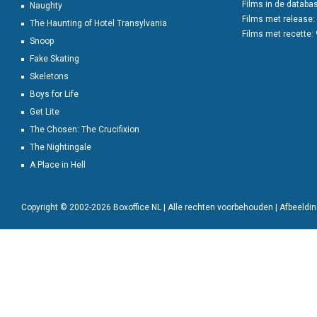
Films in de databa
Naughty
Films met release:
The Haunting of Hotel Transylvania
Films met recette:
Snoop
Fake Skating
Skeletons
Boys for Life
Get Lite
The Chosen: The Crucifixion
The Nightingale
A Place in Hell
Copyright © 2002-2026 Boxoffice NL | Alle rechten voorbehouden | Afbeeld