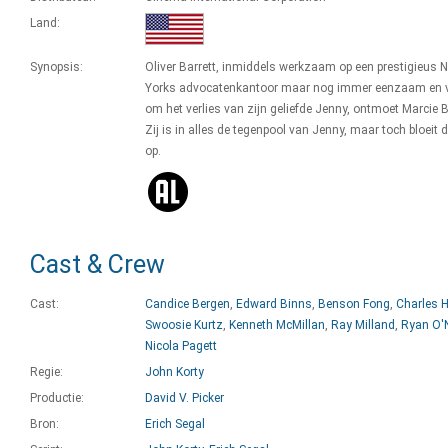
Land:
Synopsis:
Oliver Barrett, inmiddels werkzaam op een prestigieus 
Yorks advocatenkantoor maar nog immer eenzaam en ve
om het verlies van zijn geliefde Jenny, ontmoet Marcie 
Zij is in alles de tegenpool van Jenny, maar toch bloeit d
op.
Cast & Crew
Cast:
Candice Bergen
,
Edward Binns
,
Benson Fong
,
Charles 
Swoosie Kurtz
,
Kenneth McMillan
,
Ray Milland
,
Ryan O'
Nicola Pagett
Regie:
John Korty
Productie:
David V. Picker
Bron:
Erich Segal