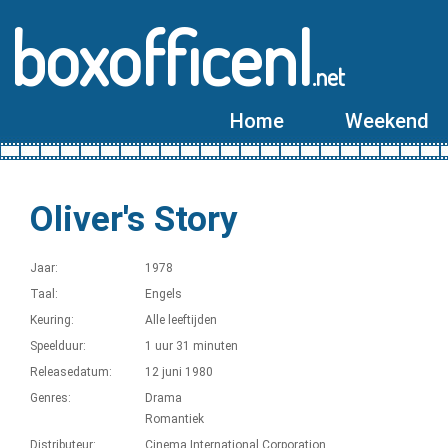
boxofficenl
.net
Home
Weekend
Oliver's Story
Jaar:
1978
Taal:
Engels
Keuring:
Alle leeftijden
Speelduur:
1 uur 31 minuten
Releasedatum:
12 juni 1980
Genres:
Drama
Romantiek
Distributeur:
Cinema International Corporation