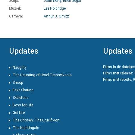
Script:
John Korty
,
Erich Segal
Muziek:
Lee Holdridge
Camera:
Arthur J. Ornitz
Updates
Updates
Films in de databa
Naughty
Films met release:
The Haunting of Hotel Transylvania
Films met recette: 
Snoop
Fake Skating
Skeletons
Boys for Life
Get Lite
The Chosen: The Crucifixion
The Nightingale