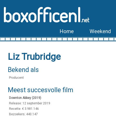
boxofficenl
.net
Home
Weekend
Liz Trubridge
Bekend als
Producent
Meest succesvolle film
Downton Abbey (2019)
Release: 12 september 2019
Recette: € 3.981.146
Bezoekers: 440.147