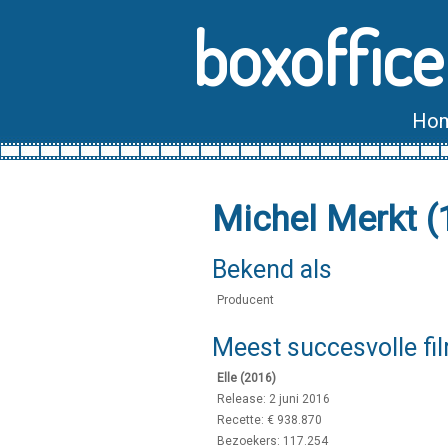
boxoffice
Ho
Michel Merkt (
Bekend als
Producent
Meest succesvolle fi
Elle (2016)
Release: 2 juni 2016
Recette: € 938.870
Bezoekers: 117.254