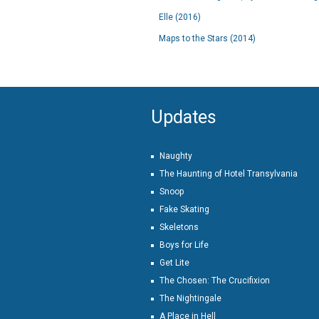
Elle (2016)
Maps to the Stars (2014)
Updates
Naughty
The Haunting of Hotel Transylvania
Snoop
Fake Skating
Skeletons
Boys for Life
Get Lite
The Chosen: The Crucifixion
The Nightingale
A Place in Hell