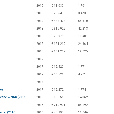
2019
€ 13.030
1.701
2019
€ 25.543
3.473
2019
€ 487.428
65.670
2018
€ 319.922
42.213
2018
€ 76.975
10.401
2018
€ 181.219
24.664
2018
€ 141.202
19.725
2017
—
—
2017
€ 12.520
1.771
2017
€ 34.521
4.771
2017
—
—
6)
2017
€ 12.272
1.774
of the World) (2016)
2016
€ 108.568
14.862
2016
€ 719.931
85.492
ette) (2016)
2016
€ 78.895
11.746