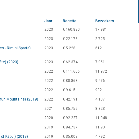
Jaar
Recette
Bezoekers
2023
€ 160.830
17.981
2023
€ 22.173
2.725
s - Rimini Sparta)
2023
€ 5.228
612
ète) (2023)
2023
€ 62.374
7.051
2022
€ 111.666
11.972
2022
€ 88.868
9.476
2022
€ 9.615
932
chun Mountains) (2019)
2022
€ 42.191
4.137
2021
€ 85.759
8.823
2020
€ 92.227
11.048
2019
€ 94.737
11.901
of Kabul) (2019)
2019
€ 35.008
4.792