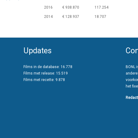
2016
€ 938.870
117.254
2014
€ 128.937
18.707
Updates
Con
Films in de database: 16.778
BONL is
Films met release: 15.519
andere
Films met recette: 9.878
voorko
het fixe
Redact