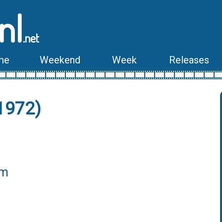
nl
.net
me
Weekend
Week
Releases
1972)
lm