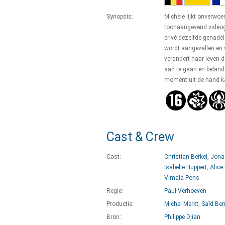
Synopsis:
Michèle lijkt onverwoe
toonaangevend videoga
privé dezelfde genade
wordt aangevallen en
verandert haar leven d
aan te gaan en beland
moment uit de hand k
Cast & Crew
Cast:
Christian Berkel
,
Jona
Isabelle Huppert
,
Alice
Vimala Pons
Regie:
Paul Verhoeven
Productie:
Michel Merkt
,
Saïd Ben
Bron:
Philippe Djian