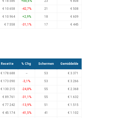
€ 18.586
+88,6%
23
€ 808
€ 10.658
-42,7%
21
€ 508
€ 10.964
+2,9%
18
€ 609
€ 7.558
-31,1%
17
€ 445
Recette
% Chg
Schermen
Gemiddelde
€ 178.688
--
53
€ 3.371
€ 173.090
-3,1%
53
€ 3.266
€ 130.215
-24,8%
55
€ 2.368
€ 89.761
-31,1%
55
€ 1.632
€ 77.242
-13,9%
51
€ 1.515
€ 45.174
-41,5%
41
€ 1.102