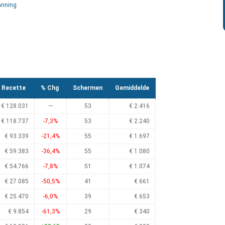
anning
Recette
% Chg
Schermen
Gemiddelde
€ 128.031
—
53
€ 2.416
€ 118.737
-7,3%
53
€ 2.240
€ 93.339
-21,4%
55
€ 1.697
€ 59.383
-36,4%
55
€ 1.080
€ 54.766
-7,8%
51
€ 1.074
€ 27.085
-50,5%
41
€ 661
€ 25.470
-6,0%
39
€ 653
€ 9.854
-61,3%
29
€ 340