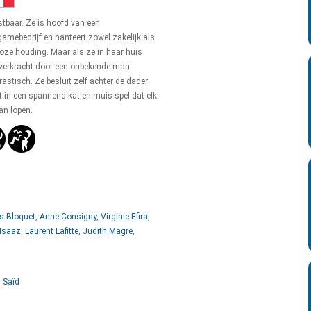
stbaar. Ze is hoofd van een
mebedrijf en hanteert zowel zakelijk als
loze houding. Maar als ze in haar huis
 verkracht door een onbekende man
rastisch. Ze besluit zelf achter de dader
t in een spannend kat-en-muis-spel dat elk
an lopen.
s Bloquet
,
Anne Consigny
,
Virginie Efira
,
 Isaaz
,
Laurent Lafitte
,
Judith Magre
,
 Saïd