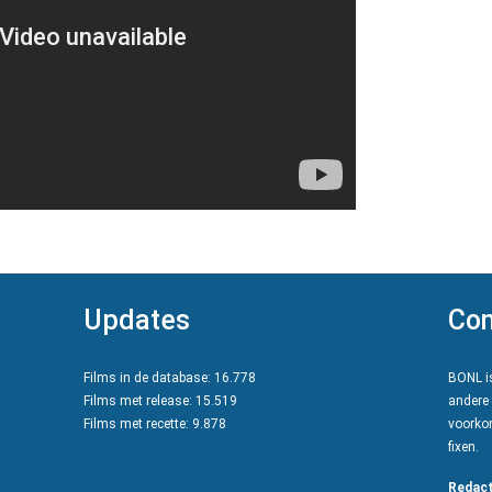
Updates
Con
Films in de database: 16.778
BONL is
Films met release: 15.519
andere 
Films met recette: 9.878
voorkom
fixen.
Redact