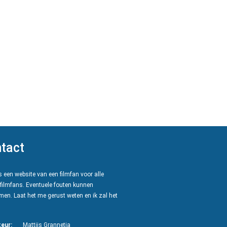
tact
 een website van een filmfan voor alle
filmfans. Eventuele fouten kunnen
en. Laat het me gerust weten en ik zal het
eur:
Mattijs Grannetia