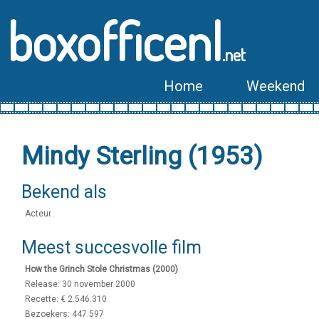
boxofficenl
.net
Home
Weekend
Mindy Sterling (1953)
Bekend als
Acteur
Meest succesvolle film
How the Grinch Stole Christmas (2000)
Release: 30 november 2000
Recette: € 2.546.310
Bezoekers: 447.597