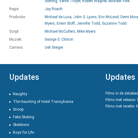
Sterling
,
Verne Troyer
,
Robert Wagner
,
Michael York
Regie:
Jay Roach
Productie:
Michael de Luca
,
John S. Lyons
,
Eric McLeod
,
Demi Moo
Myers
,
Erwin Stoff
,
Jennifer Todd
,
Suzanne Todd
Script:
Michael McCullers
,
Mike Myers
Muziek:
George S. Clinton
Camera:
Ueli Steiger
Updates
Updates
Films in de databa
Naughty
Films met release:
The Haunting of Hotel Transylvania
Films met recette: 
Snoop
Fake Skating
Skeletons
Boys for Life