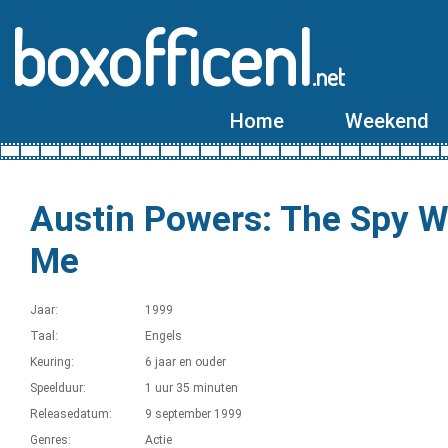
boxofficenl
.net
Home
Weekend
Austin Powers: The Spy 
Me
Jaar:
1999
Taal:
Engels
Keuring:
6 jaar en ouder
Speelduur:
1 uur 35 minuten
Releasedatum:
9 september 1999
Genres:
Actie