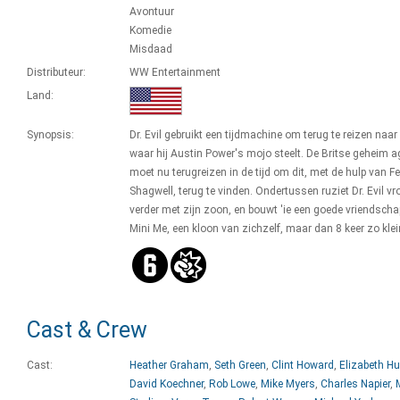
Avontuur
Komedie
Misdaad
Distributeur:
WW Entertainment
Land:
Synopsis:
Dr. Evil gebruikt een tijdmachine om terug te reizen naar
waar hij Austin Power's mojo steelt. De Britse geheim a
moet nu terugreizen in de tijd om dit, met de hulp van Fel
Shagwell, terug te vinden. Ondertussen ruziet Dr. Evil vro
verder met zijn zoon, en bouwt 'ie een goede vriendsch
Mini Me, een kloon van zichzelf, maar dan 8 keer zo klei
Cast & Crew
Cast:
Heather Graham
,
Seth Green
,
Clint Howard
,
Elizabeth Hu
David Koechner
,
Rob Lowe
,
Mike Myers
,
Charles Napier
,