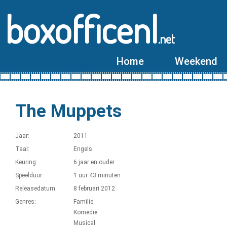
boxofficenl
.net
Home
Weekend
The Muppets
Jaar:
2011
Taal:
Engels
Keuring:
6 jaar en ouder
Speelduur:
1 uur 43 minuten
Releasedatum:
8 februari 2012
Genres:
Familie
Komedie
Musical