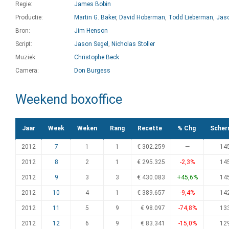
Regie:
James Bobin
Productie:
Martin G. Baker
,
David Hoberman
,
Todd Lieberman
,
Jaso
Bron:
Jim Henson
Script:
Jason Segel
,
Nicholas Stoller
Muziek:
Christophe Beck
Camera:
Don Burgess
Weekend boxoffice
Jaar
Week
Weken
Rang
Recette
% Chg
Scher
2012
7
1
1
€ 302.259
—
14
2012
8
2
1
€ 295.325
-2,3%
14
2012
9
3
3
€ 430.083
+45,6%
14
2012
10
4
1
€ 389.657
-9,4%
14
2012
11
5
9
€ 98.097
-74,8%
13
2012
12
6
9
€ 83.341
-15,0%
12