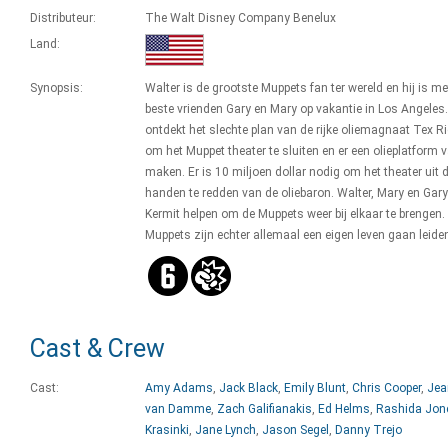
Distributeur:
The Walt Disney Company Benelux
Land:
Synopsis:
Walter is de grootste Muppets fan ter wereld en hij is me
beste vrienden Gary en Mary op vakantie in Los Angeles.
ontdekt het slechte plan van de rijke oliemagnaat Tex 
om het Muppet theater te sluiten en er een olieplatform v
maken. Er is 10 miljoen dollar nodig om het theater uit 
handen te redden van de oliebaron. Walter, Mary en Gary
Kermit helpen om de Muppets weer bij elkaar te brengen.
Muppets zijn echter allemaal een eigen leven gaan leide
Cast & Crew
Cast:
Amy Adams
,
Jack Black
,
Emily Blunt
,
Chris Cooper
,
Jea
van Damme
,
Zach Galifianakis
,
Ed Helms
,
Rashida Jon
Krasinki
,
Jane Lynch
,
Jason Segel
,
Danny Trejo