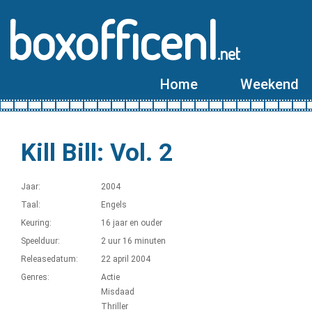
boxofficenl
.net
Home
Weekend
Kill Bill: Vol. 2
Jaar:
2004
Taal:
Engels
Keuring:
16 jaar en ouder
Speelduur:
2 uur 16 minuten
Releasedatum:
22 april 2004
Genres:
Actie
Misdaad
Thriller