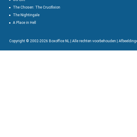
The Chosen: The Crucifixion
The Nightingale
A Place in Hell
Copyright © 2002-2026 Boxoffice NL | Alle rechten voorbehouden | Afbeeldin