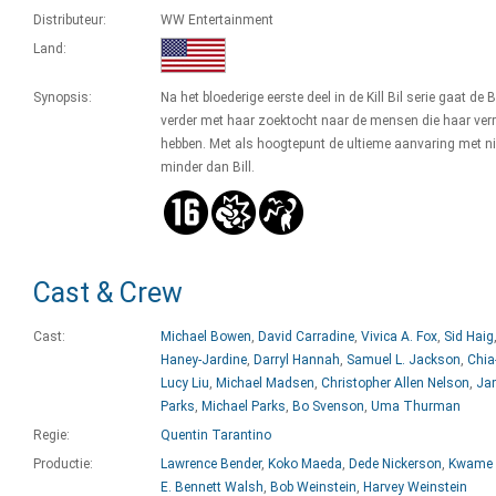
Distributeur:
WW Entertainment
Land:
Synopsis:
Na het bloederige eerste deel in de Kill Bil serie gaat de 
verder met haar zoektocht naar de mensen die haar ver
hebben. Met als hoogtepunt de ultieme aanvaring met 
minder dan Bill.
Cast & Crew
Cast:
Michael Bowen
,
David Carradine
,
Vivica A. Fox
,
Sid Haig
Haney-Jardine
,
Darryl Hannah
,
Samuel L. Jackson
,
Chia
Lucy Liu
,
Michael Madsen
,
Christopher Allen Nelson
,
Ja
Parks
,
Michael Parks
,
Bo Svenson
,
Uma Thurman
Regie:
Quentin Tarantino
Productie:
Lawrence Bender
,
Koko Maeda
,
Dede Nickerson
,
Kwame 
E. Bennett Walsh
,
Bob Weinstein
,
Harvey Weinstein