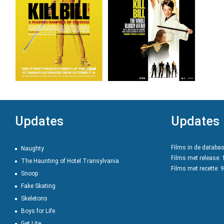
Updates
Updates
Films in de databa
Naughty
Films met release:
The Haunting of Hotel Transylvania
Films met recette: 
Snoop
Fake Skating
Skeletons
Boys for Life
Get Lite