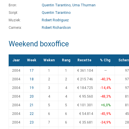
Bron:
Quentin Tarantino
,
Uma Thurman
Script:
Quentin Tarantino
Muziek:
Robert Rodriguez
Camera:
Robert Richardson
Weekend boxoffice
Jaar
Week
Weken
Rang
Recette
% Chg
Scher
2004
17
1
1
€ 361.104
—
97
2004
18
2
2
€ 215.746
-40,3%
97
2004
19
3
4
€ 184.725
-14,4%
97
2004
20
4
4
€ 95.560
-48,3%
81
2004
21
5
5
€ 101.301
+6,0%
81
2004
22
6
6
€ 54.814
-45,9%
45
2004
23
7
6
€ 35.681
-34,9%
28