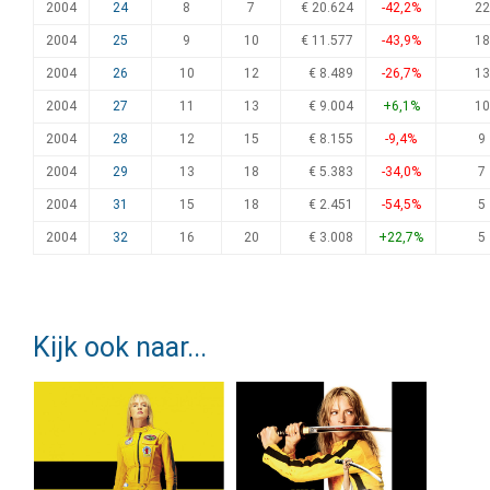
2004
24
8
7
€ 20.624
-42,2%
22
2004
25
9
10
€ 11.577
-43,9%
18
2004
26
10
12
€ 8.489
-26,7%
13
2004
27
11
13
€ 9.004
+6,1%
10
2004
28
12
15
€ 8.155
-9,4%
9
2004
29
13
18
€ 5.383
-34,0%
7
2004
31
15
18
€ 2.451
-54,5%
5
2004
32
16
20
€ 3.008
+22,7%
5
Kijk ook naar...