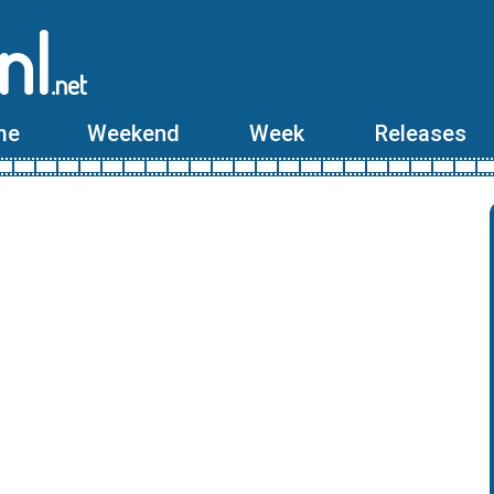
nl
.net
me
Weekend
Week
Releases