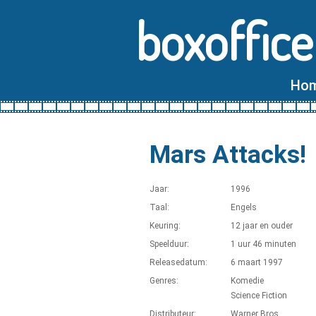
boxoffice
Ho
Mars Attacks!
Jaar:
1996
Taal:
Engels
Keuring:
12 jaar en ouder
Speelduur:
1 uur 46 minuten
Releasedatum:
6 maart 1997
Genres:
Komedie
Science Fiction
Distributeur:
Warner Bros.