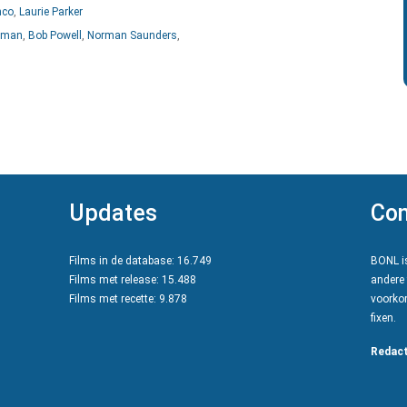
nco
,
Laurie Parker
lman
,
Bob Powell
,
Norman Saunders
,
Updates
Con
Films in de database: 16.749
BONL is
Films met release: 15.488
andere 
Films met recette: 9.878
voorkom
fixen.
Redact