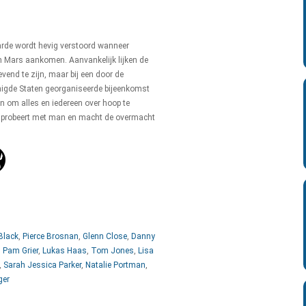
aarde wordt hevig verstoord wanneer
n Mars aankomen. Aanvankelijk lijken de
end te zijn, maar bij een door de
nigde Staten georganiseerde bijeenkomst
zijn om alles en iedereen over hoop te
t probeert met man en macht de overmacht
Black
,
Pierce Brosnan
,
Glenn Close
,
Danny
,
Pam Grier
,
Lukas Haas
,
Tom Jones
,
Lisa
,
Sarah Jessica Parker
,
Natalie Portman
,
ger