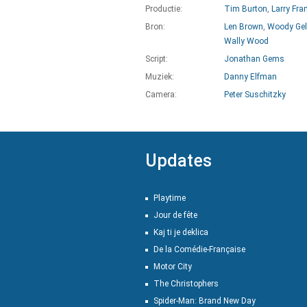
Productie:
Tim Burton
,
Larry Fra
Bron:
Len Brown
,
Woody Ge
Wally Wood
Script:
Jonathan Gems
Muziek:
Danny Elfman
Camera:
Peter Suschitzky
Updates
Playtime
Jour de fête
Kaj ti je deklica
De la Comédie-Française
Motor City
The Christophers
Spider-Man: Brand New Day