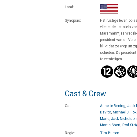
Land:
Synopsis:
Het rustige leven op 
vliegende schotels va
Marsmanntjes vredeliev
president van de Vere
blijkt dat ze erop uit 
schieten. De presiden
te vernietigen...
Cast & Crew
Cast:
Annette Bening
,
Jack 
DeVito
,
Michael J. Fox
Marie
,
Jack Nicholson
Martin Short
,
Rod Stei
Regie:
Tim Burton