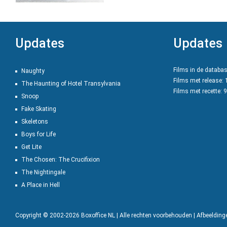
Updates
Updates
Films in de databa
Naughty
Films met release:
The Haunting of Hotel Transylvania
Films met recette: 
Snoop
Fake Skating
Skeletons
Boys for Life
Get Lite
The Chosen: The Crucifixion
The Nightingale
A Place in Hell
Copyright © 2002-2026 Boxoffice NL | Alle rechten voorbehouden | Afbeeldin