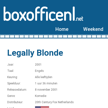
boxofficenl
.net
Home
Weekend
Legally Blonde
Jaar:
2001
Taal:
Engels
Keuring:
Alle leeftijden
Speelduur:
1 uur 36 minuten
Releasedatum:
8 november 2001
Genre:
Komedie
Distributeur:
20th Century Fox Netherlands