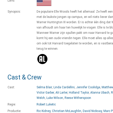
Land:
Synopsis:
De populaire Elle Woods heeft het allemaal. Ze heeft een 
met de leukste jongen op campus, en wil niets liever da
Warner Huntington III worden. Er is echter één ding dat 
van afhoudt om haar ten huwelijk te vragen: Elle is te bl
Wanneer Warner zijn spullen pakt om naar Harvard te g
komt hij een oude vriendin tegen. Elle moet alles op alle
om ook tot Harvard toegelaten te worden, en is vastbe
terug te winnen.
Cast & Crew
Cast:
Selma Blair
,
Linda Cardellini
,
Jennifer Coolidge
,
Matthew
Victor Garber
,
Ali Larter
,
Holland Taylor
,
Alanna Ubach
,
R
Welch
,
Luke Wilson
,
Reese Witherspoon
Regie:
Robert Luketic
Productie:
Ric Kidney
,
Christian McLaughlin
,
David Nicksay
,
Marc P