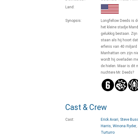
Land:
Synopsis:
Longfellow Deeds is d
het kleine stadje Mand
gelukkig bestaan. Zijn 
staan als hij hoort d
erfenis van 40 miljard
Manhattan om zijn nie
wordt hij overladen m
de hielen. Maar is dit
nuchtere Mr. Deeds?
Cast & Crew
Cast:
Erick Avari
,
Steve Bus
Harris
,
Winona Ryder
,
Turturro