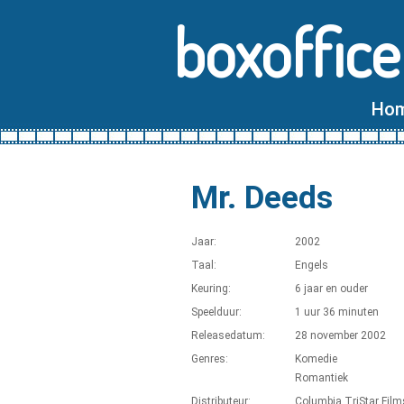
boxoffice
Ho
Mr. Deeds
Jaar:
2002
Taal:
Engels
Keuring:
6 jaar en ouder
Speelduur:
1 uur 36 minuten
Releasedatum:
28 november 2002
Genres:
Komedie
Romantiek
Distributeur:
Columbia TriStar Film