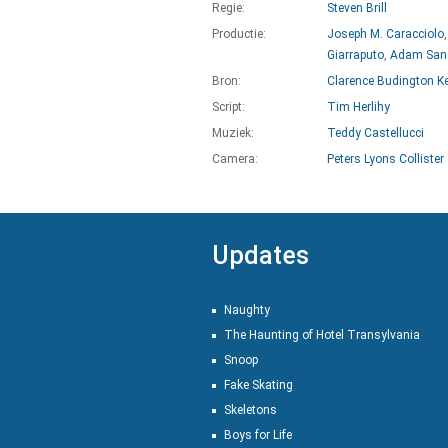
Regie:
Steven Brill
Productie:
Joseph M. Caracciolo
Giarraputo
,
Adam Sand
Bron:
Clarence Budington K
Script:
Tim Herlihy
Muziek:
Teddy Castellucci
Camera:
Peters Lyons Collister
Updates
Naughty
The Haunting of Hotel Transylvania
Snoop
Fake Skating
Skeletons
Boys for Life