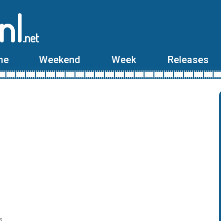
nl
.net
me
Weekend
Week
Releases
s