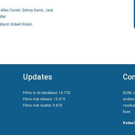
,
Allen Covert
,
Sidney Ganis
,
Jack
ler
elland
,
Robert Riskin
Updates
Con
Films in de database: 16.778
BONL is
Films met release: 15.519
andere 
Films met recette: 9.878
voorkom
fixen.
Redact