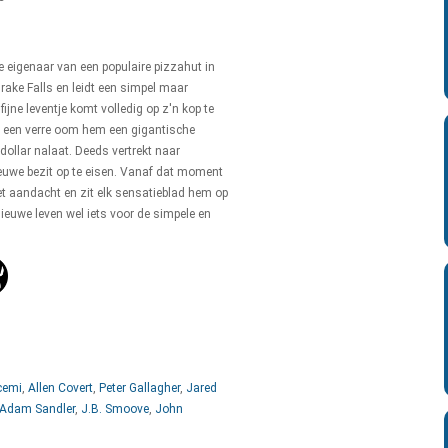
e eigenaar van een populaire pizzahut in
rake Falls en leidt een simpel maar
fijne leventje komt volledig op z'n kop te
at een verre oom hem een gigantische
 dollar nalaat. Deeds vertrekt naar
uwe bezit op te eisen. Vanaf dat moment
et aandacht en zit elk sensatieblad hem op
 nieuwe leven wel iets voor de simpele en
cemi
,
Allen Covert
,
Peter Gallagher
,
Jared
Adam Sandler
,
J.B. Smoove
,
John