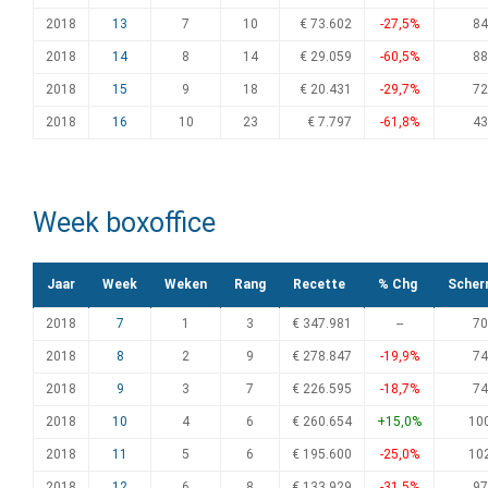
2018
13
7
10
€ 73.602
-27,5%
84
2018
14
8
14
€ 29.059
-60,5%
88
2018
15
9
18
€ 20.431
-29,7%
72
2018
16
10
23
€ 7.797
-61,8%
43
Week boxoffice
Jaar
Week
Weken
Rang
Recette
% Chg
Scher
2018
7
1
3
€ 347.981
--
70
2018
8
2
9
€ 278.847
-19,9%
74
2018
9
3
7
€ 226.595
-18,7%
74
2018
10
4
6
€ 260.654
+15,0%
10
2018
11
5
6
€ 195.600
-25,0%
10
2018
12
6
8
€ 133.929
-31,5%
97