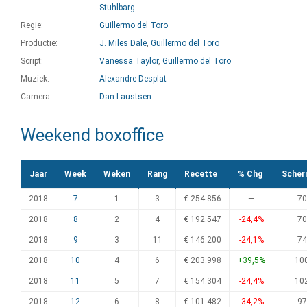
Stuhlbarg
Regie:
Guillermo del Toro
Productie:
J. Miles Dale
,
Guillermo del Toro
Script:
Vanessa Taylor
,
Guillermo del Toro
Muziek:
Alexandre Desplat
Camera:
Dan Laustsen
Weekend boxoffice
Jaar
Week
Weken
Rang
Recette
% Chg
Scher
2018
7
1
3
€ 254.856
—
70
2018
8
2
4
€ 192.547
-24,4%
70
2018
9
3
11
€ 146.200
-24,1%
74
2018
10
4
6
€ 203.998
+39,5%
10
2018
11
5
7
€ 154.304
-24,4%
10
2018
12
6
8
€ 101.482
-34,2%
97