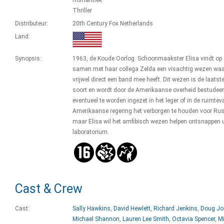
Romantiek
Thriller
Distributeur:
20th Century Fox Netherlands
Land:
Synopsis:
1963, de Koude Oorlog. Schoonmaakster Elisa vindt op
samen met haar collega Zelda een visachtig wezen waa
vrijwel direct een band mee heeft. Dit wezen is de laatste
soort en wordt door de Amerikaanse overheid bestudee
eventueel te worden ingezet in het leger of in de ruimtev
Amerikaanse regering het verborgen te houden voor Rus
maar Elisa wil het amfibisch wezen helpen ontsnappen u
laboratorium.
Cast & Crew
Cast:
Sally Hawkins
,
David Hewlett
,
Richard Jenkins
,
Doug Jo
Michael Shannon
,
Lauren Lee Smith
,
Octavia Spencer
,
Mi