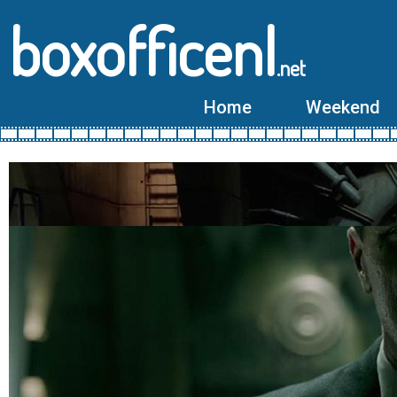
boxofficenl
.net
Home
Weekend