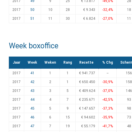
2017
49
9
25
€ 13.817
-49,0%
28
2017
50
10
28
€ 9.343
-32,4%
18
2017
51
11
30
€ 6.824
-27,0%
11
Week boxoffice
Jaar
Week
Weken
Rang
Recette
% Chg
Scher
2017
41
1
1
€ 941.737
--
156
2017
42
2
1
€ 650.450
-30,9%
158
2017
43
3
5
€ 409.624
-37,0%
146
2017
44
4
7
€ 235.671
-42,5%
93
2017
45
5
9
€ 147.657
-37,3%
98
2017
46
6
15
€ 94.602
-35,9%
73
2017
47
7
19
€ 55.179
-41,7%
48