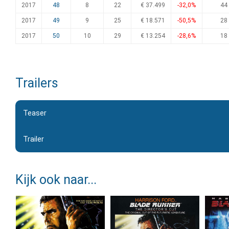
2017
48
8
22
€ 37.499
-32,0%
44
2017
49
9
25
€ 18.571
-50,5%
28
2017
50
10
29
€ 13.254
-28,6%
18
Trailers
Teaser
Trailer
Kijk ook naar...