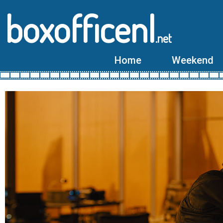
boxofficenl
.net
Home
Weekend