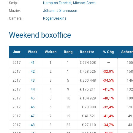
Script:
Hampton Fancher
,
Michael Green
Muziek:
Jóhann Jóhannsson
Camera:
Roger Deakins
Weekend boxoffice
Jaar
Week
Weken
Rang
Recette
% Chg
Scher
2017
41
1
1
€ 674.608
—
155
2017
42
2
1
€ 458.526
-32,0%
158
2017
43
3
5
€ 300.448
-34,5%
146
2017
44
4
9
€ 175.211
-41,7%
132
2017
45
5
10
€ 104.929
-40,1%
109
2017
46
6
15
€ 70.880
-32,4%
73
2017
47
7
19
€ 41.521
-41,4%
49
2017
48
8
22
€ 27.110
-34,7%
43