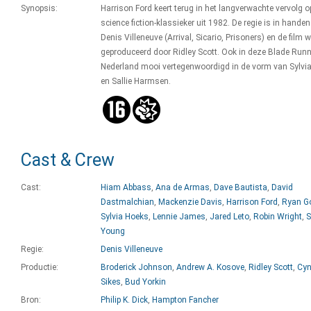
Synopsis:
Harrison Ford keert terug in het langverwachte vervolg o
science fiction-klassieker uit 1982. De regie is in hande
Denis Villeneuve (Arrival, Sicario, Prisoners) en de film 
geproduceerd door Ridley Scott. Ook in deze Blade Run
Nederland mooi vertegenwoordigd in de vorm van Sylvi
en Sallie Harmsen.
Cast & Crew
Cast:
Hiam Abbass
,
Ana de Armas
,
Dave Bautista
,
David
Dastmalchian
,
Mackenzie Davis
,
Harrison Ford
,
Ryan G
Sylvia Hoeks
,
Lennie James
,
Jared Leto
,
Robin Wright
,
S
Young
Regie:
Denis Villeneuve
Productie:
Broderick Johnson
,
Andrew A. Kosove
,
Ridley Scott
,
Cyn
Sikes
,
Bud Yorkin
Bron:
Philip K. Dick
,
Hampton Fancher