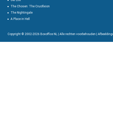
Get Lite
The Chosen: The Crucifixion
The Nightingale
A Place in Hell
Copyright © 2002-2026 Boxoffice NL | Alle rechten voorbehouden | Afbeeldin