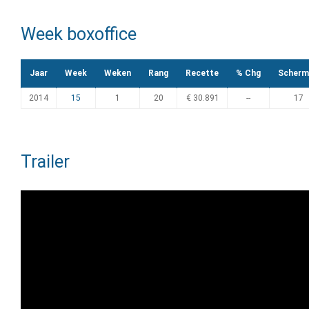
Week boxoffice
Jaar
Week
Weken
Rang
Recette
% Chg
Scherm
2014
15
1
20
€ 30.891
--
17
Trailer