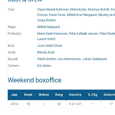
Cast:
Claus Maack Bahnsen
,
Marie Boda
,
Rasmus Botoft
,
Eri
Ericson
,
Fares Fares
,
Mikkel Boe Følsgaard
,
Nikolaj Lie 
Sonja Richter
Regie:
Mikkel Nørgaard
Productie:
Marie Gade Denessen
,
Peter Aalbæk Jensen
,
Peter Nad
Louise Vesth
Bron:
Jussi Adler-Olsen
Script:
Nikolaj Arcel
Muziek:
Patrik Andrén
,
Uno Helmersson
,
Johan Söderqvist
Camera:
Eric Kress
Weekend boxoffice
Jaar
Week
Weken
Rang
Recette
% Chg
Scherm
2014
15
1
20
€ 21.637
—
17