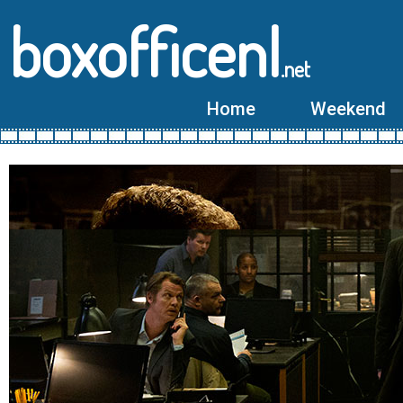
boxofficenl
.net
Home
Weekend