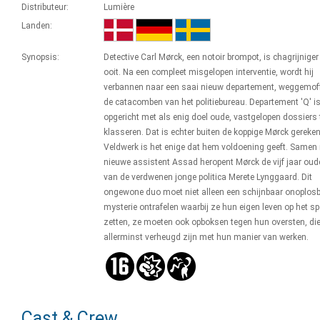
Distributeur:
Lumière
Landen:
Synopsis:
Detective Carl Mørck, een notoir brompot, is chagrijnige
ooit. Na een compleet misgelopen interventie, wordt hij
verbannen naar een saai nieuw departement, weggemoff
de catacomben van het politiebureau. Departement 'Q' i
opgericht met als enig doel oude, vastgelopen dossiers 
klasseren. Dat is echter buiten de koppige Mørck gereke
Veldwerk is het enige dat hem voldoening geeft. Samen 
nieuwe assistent Assad heropent Mørck de vijf jaar ou
van de verdwenen jonge politica Merete Lynggaard. Dit
ongewone duo moet niet alleen een schijnbaar onoplos
mysterie ontrafelen waarbij ze hun eigen leven op het sp
zetten, ze moeten ook opboksen tegen hun oversten, di
allerminst verheugd zijn met hun manier van werken.
Cast & Crew