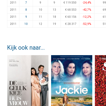
2011
7
9
9
€ 119.550
-24,4%
99
2011
8
10
13
€ 68.553
-42,7%
69
2011
9
11
18
€ 60.156
-12,2%
61
2011
10
12
19
€ 28.317
-52,9%
51
Kijk ook naar...