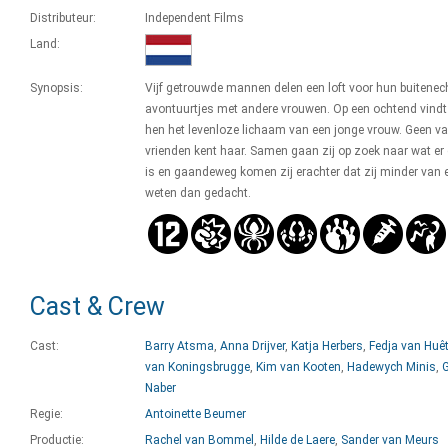
Distributeur:
Independent Films
Land:
Synopsis:
Vijf getrouwde mannen delen een loft voor hun buitenech
avontuurtjes met andere vrouwen. Op een ochtend vindt
hen het levenloze lichaam van een jonge vrouw. Geen v
vrienden kent haar. Samen gaan zij op zoek naar wat er
is en gaandeweg komen zij erachter dat zij minder van 
weten dan gedacht.
Cast & Crew
Cast:
Barry Atsma
,
Anna Drijver
,
Katja Herbers
,
Fedja van Huê
van Koningsbrugge
,
Kim van Kooten
,
Hadewych Minis
,
G
Naber
Regie:
Antoinette Beumer
Productie:
Rachel van Bommel
,
Hilde de Laere
,
Sander van Meurs