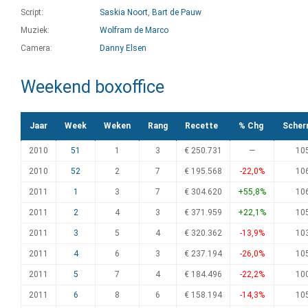
Script:
Saskia Noort
,
Bart de Pauw
Muziek:
Wolfram de Marco
Camera:
Danny Elsen
Weekend boxoffice
Jaar
Week
Weken
Rang
Recette
% Chg
Scher
2010
51
1
3
€ 250.731
—
10
2010
52
2
7
€ 195.568
-22,0%
10
2011
1
3
7
€ 304.620
+55,8%
10
2011
2
4
3
€ 371.959
+22,1%
10
2011
3
5
4
€ 320.362
-13,9%
10
2011
4
6
3
€ 237.194
-26,0%
10
2011
5
7
4
€ 184.496
-22,2%
10
2011
6
8
6
€ 158.194
-14,3%
10