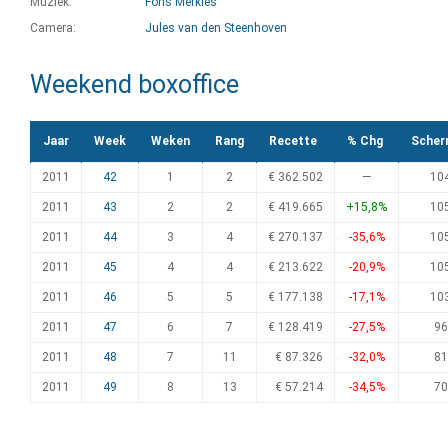
Muziek:
Fons Merkies
Camera:
Jules van den Steenhoven
Weekend boxoffice
Jaar
Week
Weken
Rang
Recette
% Chg
Scher
2011
42
1
2
€ 362.502
—
10
2011
43
2
2
€ 419.665
+15,8%
10
2011
44
3
4
€ 270.137
-35,6%
10
2011
45
4
4
€ 213.622
-20,9%
10
2011
46
5
5
€ 177.138
-17,1%
10
2011
47
6
7
€ 128.419
-27,5%
96
2011
48
7
11
€ 87.326
-32,0%
81
2011
49
8
13
€ 57.214
-34,5%
70