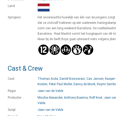
Land:
Synopsis:
Het onverwachte huwelijk van één van de jongens zorgt
dat ze zichzelf trakteren op een
ouderwets trainingskam
vorm van een lang weekend Barcelona. De voetbalwedstr
Barcelona - Real Madrid vormt het hoogtepunt van dit tri
Maar bij de Swift Boys gaat uiteraard niets volgens plan
Cast & Crew
Cast:
Thomas Acda
,
Daniël Boissevain
,
Cas Jansen
,
Kasper 
Kooten
,
Peter Paul Muller
,
Danny de Munk
,
Raymi Samb
Regie:
Jean van de Velde
Productie:
Mischa Alexander
,
Anthony Boerma
,
Rolf Koot
,
Jean va
Velde
Script:
Jean van de Velde