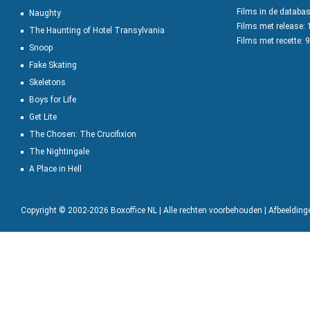
Films in de databa
Naughty
Films met release:
The Haunting of Hotel Transylvania
Films met recette: 
Snoop
Fake Skating
Skeletons
Boys for Life
Get Lite
The Chosen: The Crucifixion
The Nightingale
A Place in Hell
Copyright © 2002-2026 Boxoffice NL | Alle rechten voorbehouden | Afbeeldin