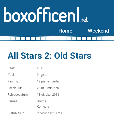
boxofficenl
.net
Home
Weekend
All Stars 2: Old Stars
Jaar:
2011
Taal:
Engels
Keuring:
12 jaar en ouder
Speelduur:
2 uur 3 minuten
Releasedatum:
13 oktober 2011
Genres:
Drama
Komedie
Distributeur:
Independent Films