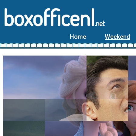
boxofficenl
.net
Home
Weekend