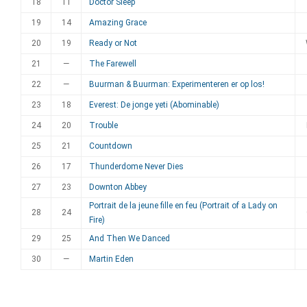
18
11
Doctor Sleep
19
14
Amazing Grace
20
19
Ready or Not
21
—
The Farewell
22
—
Buurman & Buurman: Experimenteren er op los!
23
18
Everest: De jonge yeti (Abominable)
24
20
Trouble
25
21
Countdown
26
17
Thunderdome Never Dies
27
23
Downton Abbey
Portrait de la jeune fille en feu (Portrait of a Lady on
28
24
Fire)
29
25
And Then We Danced
30
—
Martin Eden