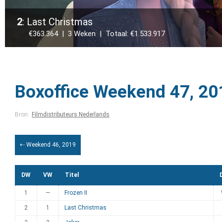
2
: Last Christmas
€363.364 | 3 Weken | Totaal: €1.533.917
Boxoffice Weekend 47, 20
Bron:
Filmdistributeurs Nederlands
⇠ Weekend 46, 2019
DW
VW
Titel
1
—
Frozen II
2
1
Last Christmas