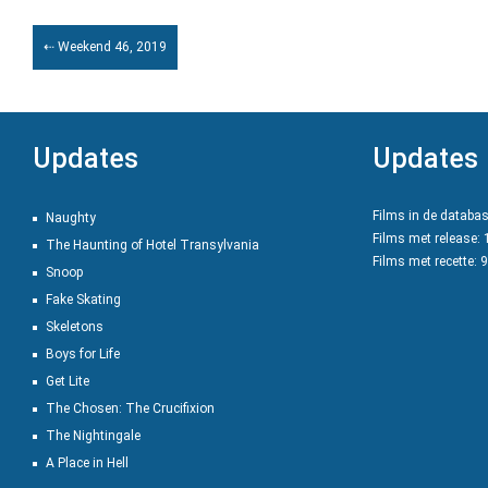
⇠ Weekend 46, 2019
Updates
Updates
Films in de databa
Naughty
Films met release:
The Haunting of Hotel Transylvania
Films met recette: 
Snoop
Fake Skating
Skeletons
Boys for Life
Get Lite
The Chosen: The Crucifixion
The Nightingale
A Place in Hell