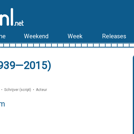
nl
.net
me
Weekend
Week
Releases
1939—2015)
• Schrijver (script) • Acteur
lm