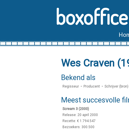
boxoffice
Ho
Wes Craven (
Bekend als
Regisseur • Producent • Schrijver (bron) 
Meest succesvolle fi
Scream 3 (2000)
Release: 20 april 2000
Recette: € 1.794.547
Bezoekers: 300.500