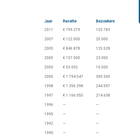
Jaar
Recette
Bezoekers
2011
€ 799.279
103.783
2007
€ 122.000
20.000
2005
€ 846.878
125.528
2005
€ 157.000
23.000
2000
€ 53.092
10.000
2000
€ 1.794.547
300.500
1998
€ 1.356.398
244.597
1997
€ 1.166.055
214.638
1996
—
—
1995
—
—
1992
—
—
1990
—
—