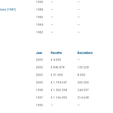
1990
—
—
iors (1987)
1988
—
—
1986
—
—
1984
—
—
1982
—
—
Jaar
Recette
Bezoekers
2005
€ 4.000
—
2005
€ 846.878
125.528
2002
€ 51.000
8.000
2000
€ 1.794.547
300.500
1998
€ 1.356.398
244.597
1997
€ 1.166.055
214.638
1995
—
—