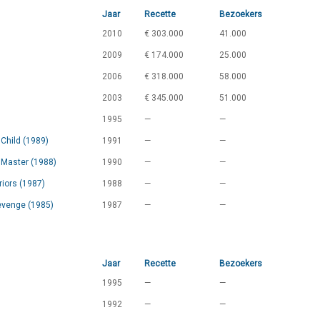
Jaar
Recette
Bezoekers
2010
€ 303.000
41.000
2009
€ 174.000
25.000
2006
€ 318.000
58.000
2003
€ 345.000
51.000
1995
—
—
Child (1989)
1991
—
—
 Master (1988)
1990
—
—
iors (1987)
1988
—
—
evenge (1985)
1987
—
—
Jaar
Recette
Bezoekers
1995
—
—
1992
—
—