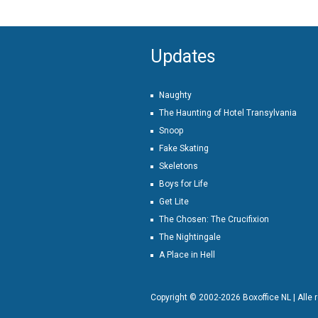
Updates
Naughty
The Haunting of Hotel Transylvania
Snoop
Fake Skating
Skeletons
Boys for Life
Get Lite
The Chosen: The Crucifixion
The Nightingale
A Place in Hell
Copyright © 2002-2026 Boxoffice NL | Alle