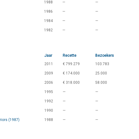
1988
—
—
1986
—
—
1984
—
—
1982
—
—
Jaar
Recette
Bezoekers
2011
€ 799.279
103.783
2009
€ 174.000
25.000
2006
€ 318.000
58.000
1995
—
—
1992
—
—
1990
—
—
iors (1987)
1988
—
—