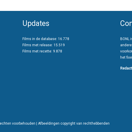
Updates
Con
Films in de database: 16.778
BONL is
Films met release: 15.519
andere
Films met recette: 9.878
voorko
het fixe
Redact
 rechten voorbehouden | Afbeeldingen copyright van rechthebbenden