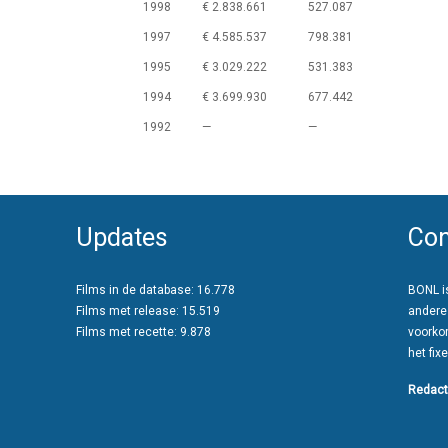
1998
€ 2.838.661
527.087
1997
€ 4.585.537
798.381
1995
€ 3.029.222
531.383
1994
€ 3.699.930
677.442
1992
—
—
Updates
Con
Films in de database: 16.778
BONL is
Films met release: 15.519
andere
Films met recette: 9.878
voorko
het fixe
Redact