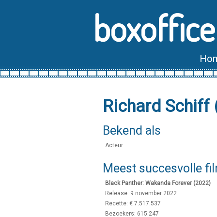
boxoffice
Ho
Richard Schiff
Bekend als
Acteur
Meest succesvolle fi
Black Panther: Wakanda Forever (2022)
Release: 9 november 2022
Recette: € 7.517.537
Bezoekers: 615.247