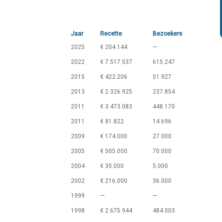
Jaar
Recette
Bezoekers
2025
€ 204.144
—
2022
€ 7.517.537
615.247
2015
€ 422.206
51.927
2013
€ 2.326.925
237.854
2011
€ 3.473.083
448.170
2011
€ 81.822
14.696
2009
€ 174.000
27.000
2005
€ 505.000
70.000
2004
€ 35.000
5.000
2002
€ 216.000
36.000
1999
—
—
1998
€ 2.675.944
484.003