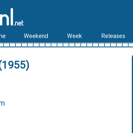
nl
.net
me
Weekend
Week
Releases
 (1955)
lm