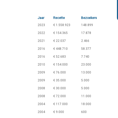
Jaar
Recette
Bezoekers
2023
€ 1.558.923
148.899
2022
€ 154.365
17.878
2021
€ 22.037
2.466
2016
€ 448.710
58.377
2016
€ 52.683
7.740
2010
€ 154.000
23.000
2009
€ 76.000
13.000
2009
€ 35.000
5.000
2008
€ 30.000
5.000
2008
€ 72.000
11.000
2004
€ 117.000
18.000
2004
€ 9.000
600