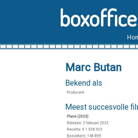
boxoffice
Ho
Marc Butan
Bekend als
Producent
Meest succesvolle fi
Plane (2023)
Release: 2 februari 2023
Recette: € 1.558.923
Bezoekers: 148.899