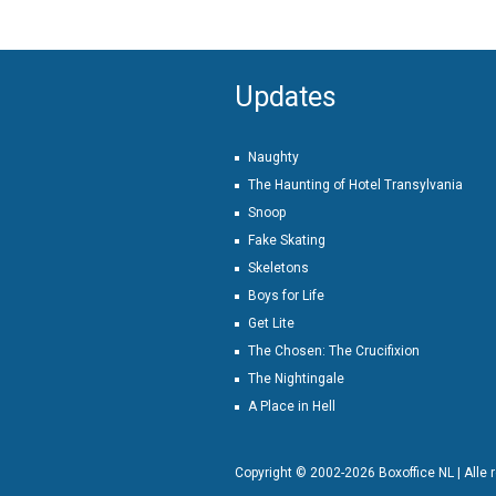
Updates
Naughty
The Haunting of Hotel Transylvania
Snoop
Fake Skating
Skeletons
Boys for Life
Get Lite
The Chosen: The Crucifixion
The Nightingale
A Place in Hell
Copyright © 2002-2026 Boxoffice NL | Alle