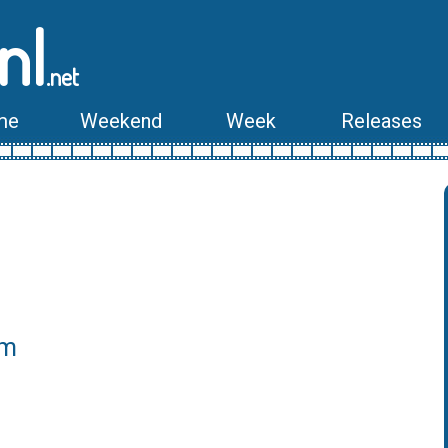
nl
.net
me
Weekend
Week
Releases
lm