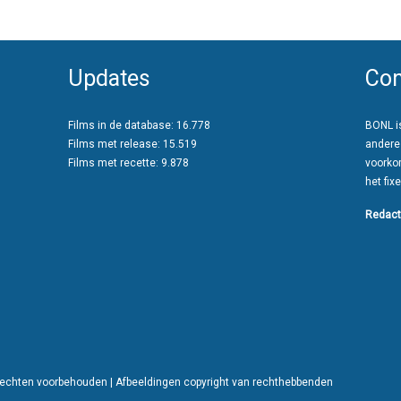
Updates
Con
Films in de database: 16.778
BONL is
Films met release: 15.519
andere
Films met recette: 9.878
voorko
het fixe
Redact
 rechten voorbehouden | Afbeeldingen copyright van rechthebbenden