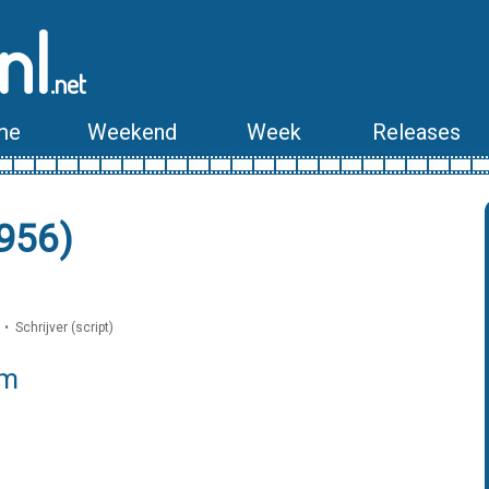
nl
.net
me
Weekend
Week
Releases
1956)
 Schrijver (script)
lm