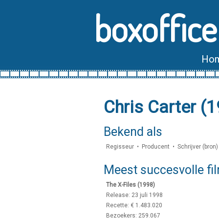
boxoffice
Ho
Chris Carter (
Bekend als
Regisseur • Producent • Schrijver (bron) •
Meest succesvolle fi
The X-Files (1998)
Release: 23 juli 1998
Recette: € 1.483.020
Bezoekers: 259.067