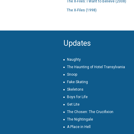
The X-Files: I Want to Believe (2008)
The X-Files (1998)
Updates
Naughty
The Haunting of Hotel Transylvania
Snoop
Fake Skating
Skeletons
Boys for Life
Get Lite
The Chosen: The Crucifixion
The Nightingale
A Place in Hell