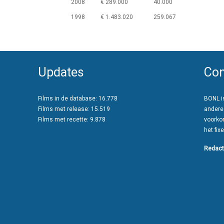
2008
€ 289.000
40.000
1998
€ 1.483.020
259.067
Updates
Con
Films in de database: 16.778
BONL is
Films met release: 15.519
andere
Films met recette: 9.878
voorko
het fixe
Redact