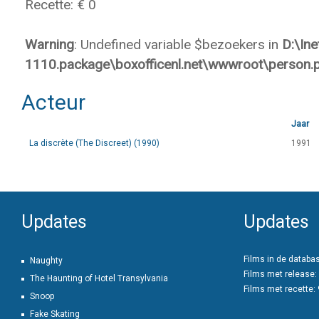
Recette: € 0
Warning
: Undefined variable $bezoekers in
D:\In
1110.package\boxofficenl.net\wwwroot\person.
Acteur
Jaar
La discrète (The Discreet) (1990)
1991
Updates
Updates
Films in de databa
Naughty
Films met release:
The Haunting of Hotel Transylvania
Films met recette:
Snoop
Fake Skating