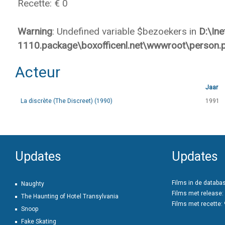
Recette: € 0
Warning
: Undefined variable $bezoekers in
D:\In
1110.package\boxofficenl.net\wwwroot\person.
Acteur
Jaar
La discrète (The Discreet) (1990)
1991
Updates
Updates
Films in de databa
Naughty
Films met release:
The Haunting of Hotel Transylvania
Films met recette:
Snoop
Fake Skating