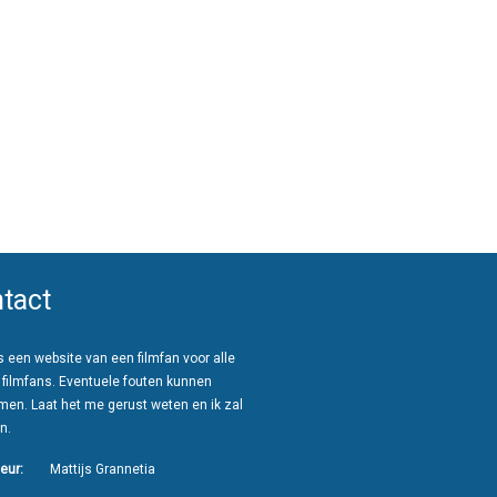
tact
 een website van een filmfan voor alle
 filmfans. Eventuele fouten kunnen
men. Laat het me gerust weten en ik zal
n.
eur:
Mattijs Grannetia