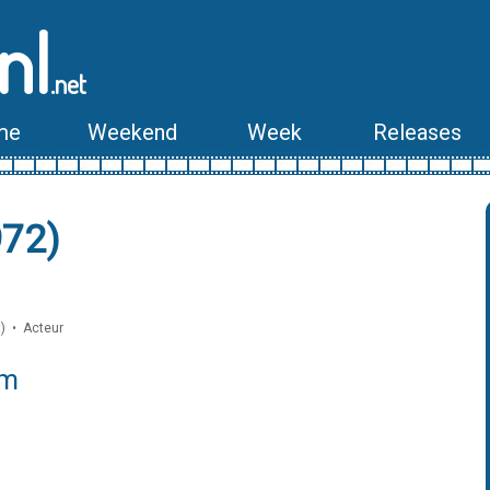
nl
.net
me
Weekend
Week
Releases
972)
t) • Acteur
lm