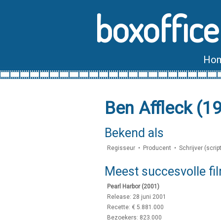
boxoffice
Ho
Ben Affleck (1
Bekend als
Regisseur • Producent • Schrijver (scrip
Meest succesvolle fi
Pearl Harbor (2001)
Release: 28 juni 2001
Recette: € 5.881.000
Bezoekers: 823.000