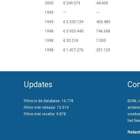
2000
€ 249.579
44.000
1999
—
—
1999
€ 2.335.139
403.489
1998
€ 3.933.443
746.688
1998
€ 32.218
7.000
1998
€ 1.417.276
251.120
Updates
Con
Films in de database: 16.778
BONL is
Films met release: 15.519
andere
Films met recette: 9.878
voorko
het fixe
Redact