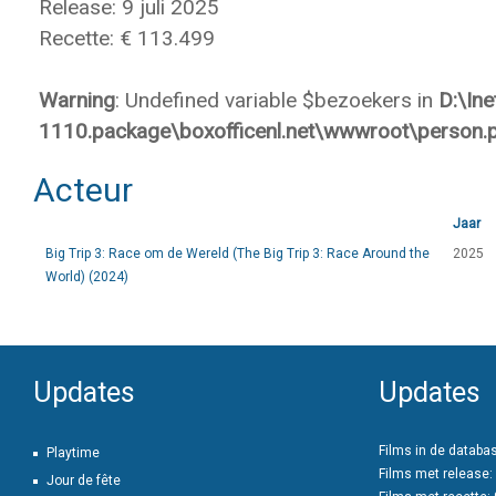
Release: 9 juli 2025
Recette: € 113.499
Warning
: Undefined variable $bezoekers in
D:\In
1110.package\boxofficenl.net\wwwroot\person.
Acteur
Jaar
Big Trip 3: Race om de Wereld (The Big Trip 3: Race Around the
2025
World) (2024)
Updates
Updates
Films in de databa
Playtime
Films met release:
Jour de fête