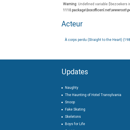
Warning
: Undefined variable $bezoekers 
1110.package\boxofficenl.net\wwwroot\p
Acteur
À corps perdu (Straight to the Heart) (19
Updates
Naughty
The Haunting of Hotel Transylvania
Snoop
Fake Skating
Skeletons
Boys for Life