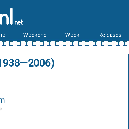
nl
.net
me
Weekend
Week
Releases
 (1938—2006)
lm
8)