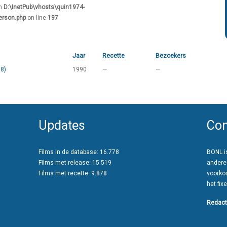
in
D:\InetPub\vhosts\quin1974-
erson.php
on line
197
Jaar
Recette
Bezoekers
88)
1990
—
—
Updates
Con
Films in de database: 16.778
BONL is
Films met release: 15.519
andere
Films met recette: 9.878
voorko
het fixe
Redact