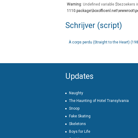
Warning
: Undefined variable $bezoekers 
1110.package\boxofficenl.net\wwwroot\p
Schrijver (script)
À corps perdu (Straight to the Heart) (19
Updates
Naughty
The Haunting of Hotel Transylvania
Snoop
Fake Skating
Skeletons
Boys for Life