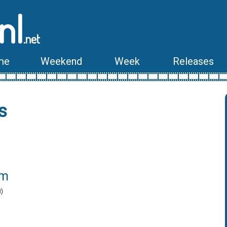
nl
.net
me
Weekend
Week
Releases
s
lm
8)