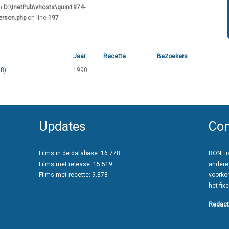
in
D:\InetPub\vhosts\quin1974-
erson.php
on line
197
Jaar
Recette
Bezoekers
88)
1990
—
—
Updates
Con
Films in de database: 16.778
BONL is
Films met release: 15.519
andere
Films met recette: 9.878
voorko
het fixe
Redact