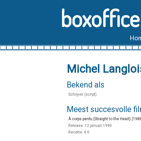
boxoffice
Ho
Michel Langloi
Bekend als
Schrijver (script)
Meest succesvolle fi
À corps perdu (Straight to the Heart) (198
Release: 12 januari 1990
Recette: € 0